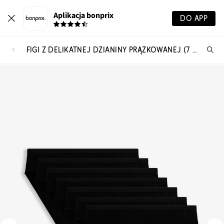
Aplikacja bonprix
DO APP
FIGI Z DELIKATNEJ DZIANINY PRĄŻKOWANEJ (7 PAR)
Szu
pr