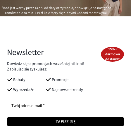
*Kod jest ważny przez 14 dni od daty otrzymania, obowiązuje na następne
zamówienie za min.
119 zł
i nie łączy się z innymi kodami rabatowymi.
Newsletter
15% +
darmowa
dostawa*
Dowiedz się o promocjach wcześniej niż inni!
Zapisując się zyskujesz:
Rabaty
Promocje
Wyprzedaże
Najnowsze trendy
Twój adres e-mail *
ZAPISZ SIĘ