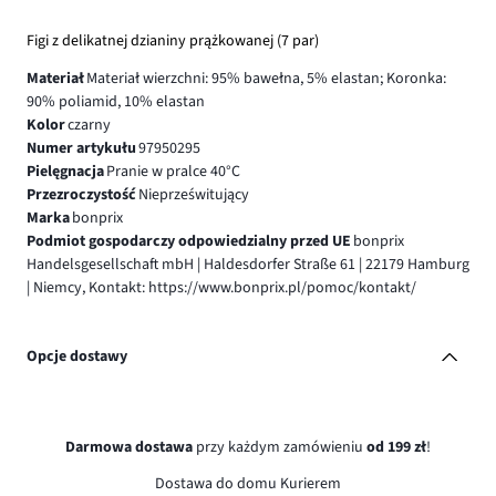
Figi z delikatnej dzianiny prążkowanej (7 par)
Materiał
Materiał wierzchni: 95% bawełna, 5% elastan; Koronka:
90% poliamid, 10% elastan
Kolor
czarny
Numer artykułu
97950295
Pielęgnacja
Pranie w pralce 40°C
Przezroczystość
Nieprześwitujący
Marka
bonprix
Podmiot gospodarczy odpowiedzialny przed UE
bonprix
Handelsgesellschaft mbH | Haldesdorfer Straße 61 | 22179 Hamburg
| Niemcy, Kontakt: https://www.bonprix.pl/pomoc/kontakt/
Opcje dostawy
Darmowa dostawa
przy każdym zamówieniu
od 199 zł
!
Dostawa do domu Kurierem