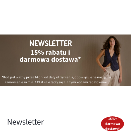
NEWSLETTER
15% rabatu i
darmowa dostawa*
*Kod jest ważny przez 14 dni od daty otrzymania, obowiązuje na następne
zamówienie za min.
119 zł
i nie łączy się z innymi kodami rabatowymi.
Newsletter
15% +
darmowa
dostawa*