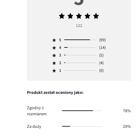
Średnia
ocena
122
5
5
(99)
Ocena
4
(14)
5,
Ocena
ilość
3
(5)
4,
Ocena
głosów
ilość
2
(4)
3,
Ocena
99.
głosów
ilość
1
(0)
2,
Ocena
14.
głosów
ilość
1,
5.
głosów
ilość
4.
głosów
Produkt został oceniony jako:
0.
Zgodny z
78%
rozmiarem
Za duży
20%