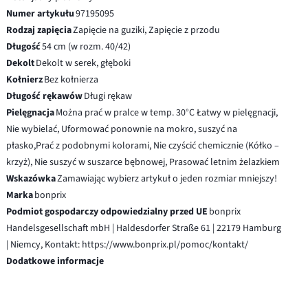
Numer artykułu
97195095
Rodzaj zapięcia
Zapięcie na guziki, Zapięcie z przodu
Długość
54 cm (w rozm. 40/42)
Dekolt
Dekolt w serek, głęboki
Kołnierz
Bez kołnierza
Długość rękawów
Długi rękaw
Pielęgnacja
Można prać w pralce w temp. 30°C Łatwy w pielęgnacji,
Nie wybielać, Uformować ponownie na mokro, suszyć na
płasko,Prać z podobnymi kolorami, Nie czyścić chemicznie (Kółko –
krzyż), Nie suszyć w suszarce bębnowej, Prasować letnim żelazkiem
Wskazówka
Zamawiając wybierz artykuł o jeden rozmiar mniejszy!
Marka
bonprix
Podmiot gospodarczy odpowiedzialny przed UE
bonprix
Handelsgesellschaft mbH | Haldesdorfer Straße 61 | 22179 Hamburg
| Niemcy, Kontakt: https://www.bonprix.pl/pomoc/kontakt/
Dodatkowe informacje