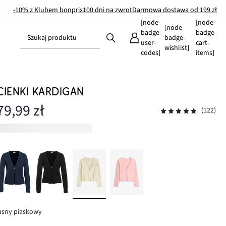
-10% z Klubem bonprix
100 dni na zwrot
Darmowa dostawa od 199 zł
[node-
[node-
[node-
badge-
badge-
Szukaj produktu
badge-
user-
cart-
wishlist]
codes]
items]
CIENKI KARDIGAN
79,99 zł
(122)
asny piaskowy