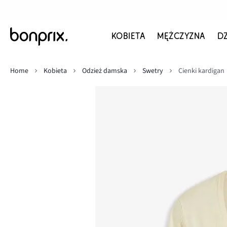
KOBIETA
MĘŻCZYZNA
D
Home
Kobieta
Odzież damska
Swetry
Cienki kardigan