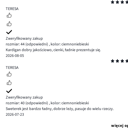
Ocena
5
TERESA
Zweryfikowany zakup
rozmiar: 44
(odpowiedni)
,
kolor: ciemnoniebieski
Kardigan dobry jakościowo, cienki, ładnie prezentuje się.
2026-08-05
Ocena
5
TERESA
Zweryfikowany zakup
rozmiar: 40
(odpowiedni)
,
kolor: ciemnoniebieski
Sweterek jest bardzo ładny, dobrze leży, pasuje do wielu rzeczy.
2026-07-23
więcej o