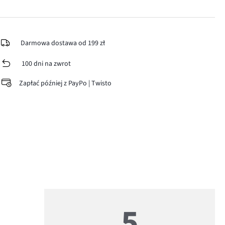
Darmowa dostawa od 199 zł
100 dni na zwrot
Zapłać później z PayPo | Twisto
5