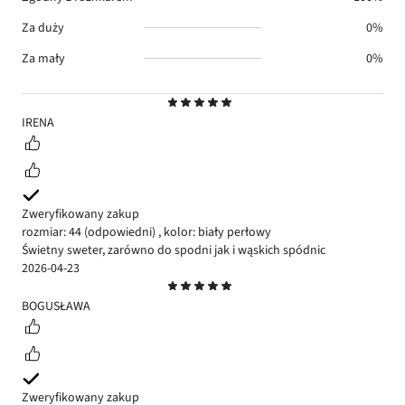
Za duży
0%
Za mały
0%
Ocena
5
IRENA
Zweryfikowany zakup
rozmiar: 44
(odpowiedni)
,
kolor: biały perłowy
Świetny sweter, zarówno do spodni jak i wąskich spódnic
2026-04-23
Ocena
5
BOGUSŁAWA
Zweryfikowany zakup