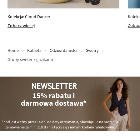
Kolekc
Kolekcja: Cloud Dancer
Zobac
Zobacz więcej
Home
Kobieta
Odzież damska
Swetry
Gruby sweter z guzikami
NEWSLETTER
15% rabatu i
darmowa dostawa*
*Kod jest ważny przez 14 dni od daty otrzymania, obowiązuje na następne
zamówienie za min.
119 zł
i nie łączy się z innymi kodami rabatowymi.