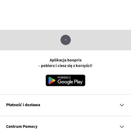
Aplikacja bonprix
- pobierz i ciesz się z korzyści!
Płatność i dostawa
MasterCard
Centrum Pomocy
Płatność online (PayU)