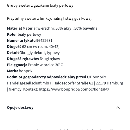
Gruby sweter z guzikami biały perłowy
Przytulny sweter z funkcjonalną listwą guzikową.
Materiał
Materiał wierzchni: 50% akryl, 50% bawełna
Kolor
biały perłowy
Numer artykułu
96422681
Długość
62 cm (w rozm. 40/42)
Dekolt
Okrągły dekolt, typowy
Długość rękawów
Długi rękaw
Pielęgnacja
Pranie w pralce 30°C
Marka
bonprix
Podmiot gospodarczy odpowiedzialny przed UE
bonprix
Handelsgesellschaft mbH | Haldesdorfer Straße 61 | 22179 Hamburg
| Niemcy, Kontakt: https://www.bonprix.pl/pomoc/kontakt/
Opcje dostawy