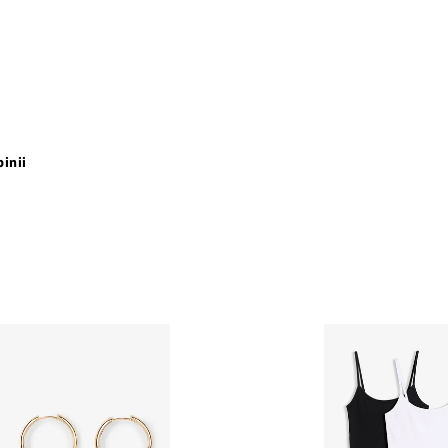
pinii