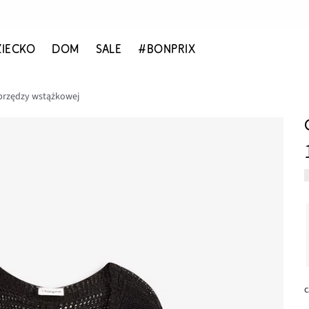
ZIECKO
DOM
SALE
#BONPRIX
przędzy wstążkowej
c