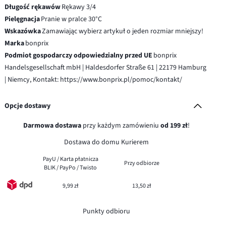
Długość rękawów
Rękawy 3/4
Pielęgnacja
Pranie w pralce 30°C
Wskazówka
Zamawiając wybierz artykuł o jeden rozmiar mniejszy!
Marka
bonprix
Podmiot gospodarczy odpowiedzialny przed UE
bonprix
Handelsgesellschaft mbH | Haldesdorfer Straße 61 | 22179 Hamburg
| Niemcy, Kontakt: https://www.bonprix.pl/pomoc/kontakt/
Opcje dostawy
Darmowa dostawa
przy każdym zamówieniu
od 199 zł
!
Dostawa do domu Kurierem
PayU / Karta płatnicza
Przy odbiorze
BLIK / PayPo / Twisto
9,99 zł
13,50 zł
Punkty odbioru