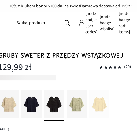
-10% z Klubem bonprix
100 dni na zwrot
Darmowa dostawa od 199 zł
[node-
[node-
[node-
badge-
badge-
Szukaj produktu
badge-
user-
cart-
wishlist]
codes]
items]
GRUBY SWETER Z PRZĘDZY WSTĄŻKOWEJ
129,99 zł
(20)
zarny