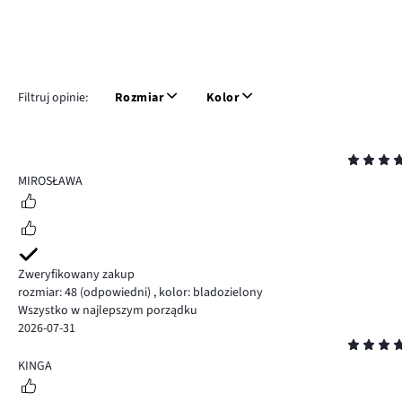
Filtruj opinie:
Rozmiar
Kolor
Ocena
5
MIROSŁAWA
Zweryfikowany zakup
rozmiar: 48
(odpowiedni)
,
kolor: bladozielony
Wszystko w najlepszym porządku
2026-07-31
Ocena
5
KINGA