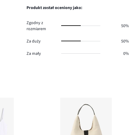
ilość
1.
głosów
Produkt został oceniony jako:
0.
Zgodny z
50%
rozmiarem
Za duży
50%
Za mały
0%