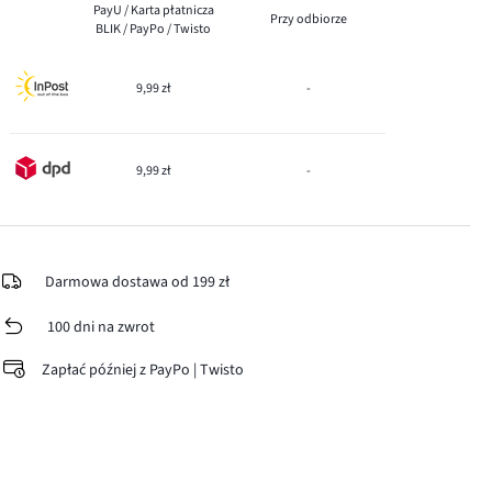
PayU / Karta płatnicza
Przy odbiorze
BLIK / PayPo / Twisto
9,99 zł
-
9,99 zł
-
Darmowa dostawa od 199 zł
100 dni na zwrot
Zapłać później z PayPo | Twisto