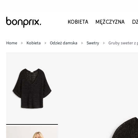
KOBIETA
MĘŻCZYZNA
D
Home
Kobieta
Odzież damska
Swetry
Gruby sweter z 