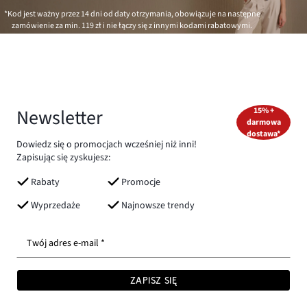
*Kod jest ważny przez 14 dni od daty otrzymania, obowiązuje na następne
zamówienie za min.
119 zł
i nie łączy się z innymi kodami rabatowymi.
Newsletter
15% +
darmowa
dostawa*
Dowiedz się o promocjach wcześniej niż inni!
Zapisując się zyskujesz:
Rabaty
Promocje
Wyprzedaże
Najnowsze trendy
Twój adres e-mail *
ZAPISZ SIĘ