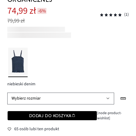
74,99 zł
-6%
(1)
79,99 zł
niebieski denim
Wybierz rozmiar
[node-product-
DODAJ DO KOSZYKA
wishlist]
65 osób lubi ten produkt