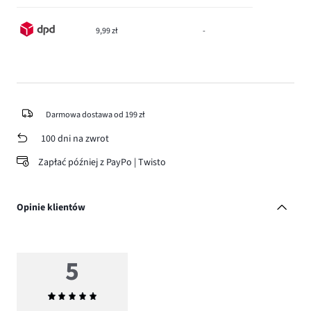
9,99 zł
-
Darmowa dostawa od 199 zł
100 dni na zwrot
Zapłać później z PayPo | Twisto
Opinie klientów
5
Średnia
ocena