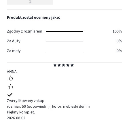
1
5
Produkt został oceniony jako:
Zgodny z rozmiarem
100%
Za duży
0%
Za mały
0%
Ocena
5
ANNA
Zweryfikowany zakup
rozmiar: 50
(odpowiedni)
,
kolor: niebieski denim
Piękny komplet.
2026-08-02