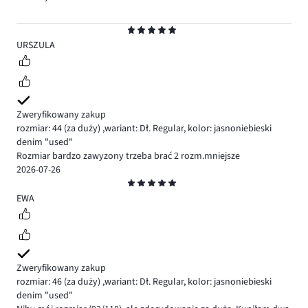
Ocena
5
URSZULA
Zweryfikowany zakup
rozmiar: 44
(za duży)
,
wariant: Dł. Regular,
kolor: jasnoniebieski
denim "used"
Rozmiar bardzo zawyzony trzeba brać 2 rozm.mniejsze
2026-07-26
Ocena
5
EWA
Zweryfikowany zakup
rozmiar: 46
(za duży)
,
wariant: Dł. Regular,
kolor: jasnoniebieski
denim "used"