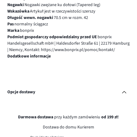
Nogawki
Nogawki zwężane ku dołowi (Tapered leg)
Wskazówka
Artykuł jest w rzeczywistości szerszy
Długość wewn. nogawki
70.5 cm w rozm. 42
Pas
normalny ściągacz
Marka
bonprix
Podmiot gospodarczy odpowiedzialny przed UE
bonprix
Handelsgesellschaft mbH | Haldesdorfer Straße 61 | 22179 Hamburg
| Niemcy, Kontakt: https://www.bonprix.pl/pomoc/kontakt/
Dodatkowe informacje
Opcje dostawy
Darmowa dostawa
przy każdym zamówieniu
od 199 zł
!
Dostawa do domu Kurierem