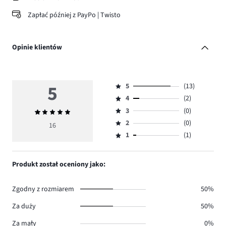
Zapłać później z PayPo | Twisto
Opinie klientów
5
5
(13)
Ocena
4
(2)
5,
Ocena
ilość
3
(0)
Średnia
4,
Ocena
głosów
ocena
ilość
2
(0)
3,
16
Ocena
13.
5
głosów
ilość
1
(1)
2,
Ocena
2.
głosów
ilość
1,
0.
głosów
ilość
Produkt został oceniony jako:
0.
głosów
1.
Zgodny z rozmiarem
50%
Za duży
50%
Za mały
0%