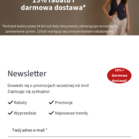
15% rabatu i
darmowa dostawa*
*Kod jest ważny przez 14 dni od daty otrzymania, obowiązuje na następne
zamówienie za min.
119 zł
i nie łączy się z innymi kodami rabatowymi.
Newsletter
15% +
darmowa
dostawa*
Dowiedz się o promocjach wcześniej niż inni!
Zapisując się zyskujesz:
Rabaty
Promocje
Wyprzedaże
Najnowsze trendy
Twój adres e-mail *