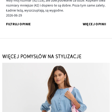
Niby mój rozmiar (92/118), ale zdecydowanie za duże. Kupiłam dwa
rozmiary mniejsze (42) i dopiero te są dobre. Poza tym same zalety.
Ładnie leżą, wyszczuplają, są wygodne.
2026-06-29
FILTRUJ OPINIE
WIĘCEJ OPINII
WIĘCEJ POMYSŁÓW NA STYLIZACJE