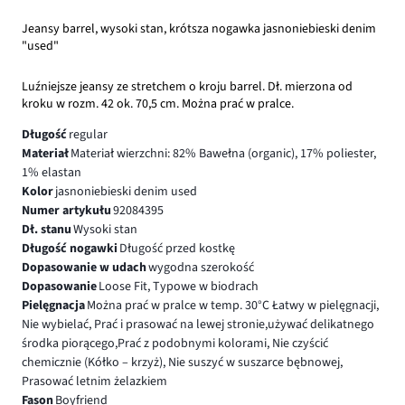
Jeansy barrel, wysoki stan, krótsza nogawka jasnoniebieski denim
"used"
Luźniejsze jeansy ze stretchem o kroju barrel. Dł. mierzona od
kroku w rozm. 42 ok. 70,5 cm. Można prać w pralce.
Długość
regular
Materiał
Materiał wierzchni: 82% Bawełna (organic), 17% poliester,
1% elastan
Kolor
jasnoniebieski denim used
Numer artykułu
92084395
Dł. stanu
Wysoki stan
Długość nogawki
Długość przed kostkę
Dopasowanie w udach
wygodna szerokość
Dopasowanie
Loose Fit, Typowe w biodrach
Pielęgnacja
Można prać w pralce w temp. 30°C Łatwy w pielęgnacji,
Nie wybielać, Prać i prasować na lewej stronie,używać delikatnego
środka piorącego,Prać z podobnymi kolorami, Nie czyścić
chemicznie (Kółko – krzyż), Nie suszyć w suszarce bębnowej,
Prasować letnim żelazkiem
Fason
Boyfriend