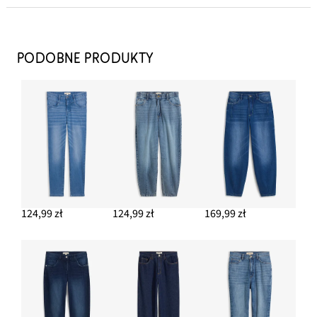
Chusta ze wzorem w kwiaty (2 szt.)
64,99 zł
PODOBNE PRODUKTY
DODAJ DO KOSZYKA
Top w prążek z czystej bawełny
32,99 zł
DODAJ DO KOSZYKA
Kolczyki kółka z twistem
39,99 zł
124,99 zł
124,99 zł
169,99 zł
DODAJ DO KOSZYKA
Bluzka jeansowa z rękawami bufkami, bawełna
127,99 zł
DODAJ DO KOSZYKA