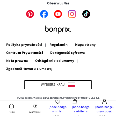
w
nowym
oknie
Obserwuj Nas
nowym
oknie
oknie
Link
Link
Link
Link
Link
otwiera
otwiera
otwiera
otwiera
otwiera
się
się
się
się
się
w
w
w
w
w
nowym
nowym
nowym
nowym
nowym
oknie
oknie
oknie
oknie
oknie
Polityka prywatności
Regulamin
Mapa strony
Centrum Prywatności
Dostępność cyfrowa
Nota prawna
Odstąpienie od umowy
Zgodność towaru z umową
Link
otwiera
się
w
WYBIERZ KRAJ
nowym
oknie
© 2026 bonprix. Wszelkie prawa zastrzeżone. Programming by Media4U Sp. z o.o.
[node-badge-
[node-badge-
[node-badge-
wishlist]
cart-items]
user-codes]
Asortyment
Home