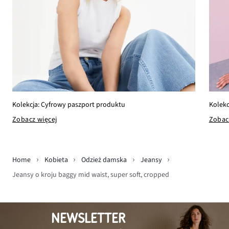
Kolekc
Kolekcja: Cyfrowy paszport produktu
Zobac
Zobacz więcej
Home
Kobieta
Odzież damska
Jeansy
Jeansy o kroju baggy mid waist, super soft, cropped
NEWSLETTER