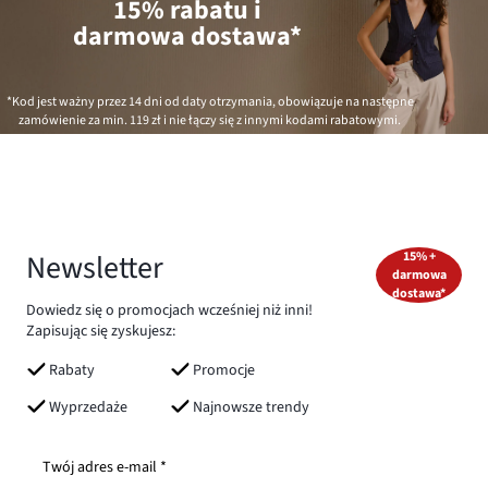
15% rabatu i
darmowa dostawa*
*Kod jest ważny przez 14 dni od daty otrzymania, obowiązuje na następne
zamówienie za min.
119 zł
i nie łączy się z innymi kodami rabatowymi.
Newsletter
15% +
darmowa
dostawa*
Dowiedz się o promocjach wcześniej niż inni!
Zapisując się zyskujesz:
Rabaty
Promocje
Wyprzedaże
Najnowsze trendy
Twój adres e-mail *