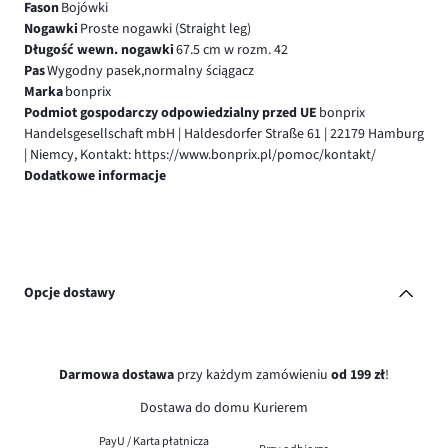
Fason
Bojówki
Nogawki
Proste nogawki (Straight leg)
Długość wewn. nogawki
67.5 cm w rozm. 42
Pas
Wygodny pasek,normalny ściągacz
Marka
bonprix
Podmiot gospodarczy odpowiedzialny przed UE
bonprix
Handelsgesellschaft mbH | Haldesdorfer Straße 61 | 22179 Hamburg
| Niemcy, Kontakt: https://www.bonprix.pl/pomoc/kontakt/
Dodatkowe informacje
Opcje dostawy
Darmowa dostawa
przy każdym zamówieniu
od 199 zł
!
Dostawa do domu Kurierem
PayU / Karta płatnicza