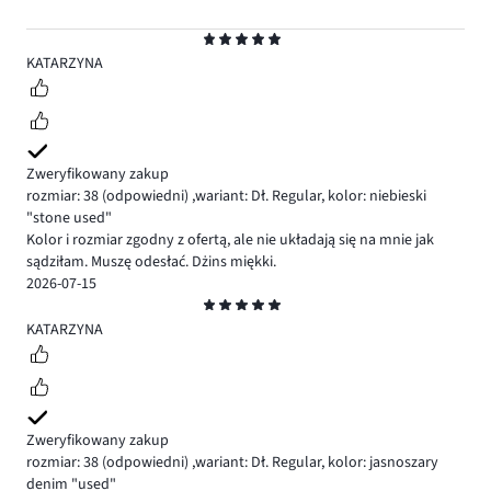
Ocena
5
KATARZYNA
Zweryfikowany zakup
rozmiar: 38
(odpowiedni)
,
wariant: Dł. Regular,
kolor: niebieski
"stone used"
Kolor i rozmiar zgodny z ofertą, ale nie układają się na mnie jak
sądziłam. Muszę odesłać. Dżins miękki.
2026-07-15
Ocena
5
KATARZYNA
Zweryfikowany zakup
rozmiar: 38
(odpowiedni)
,
wariant: Dł. Regular,
kolor: jasnoszary
denim "used"