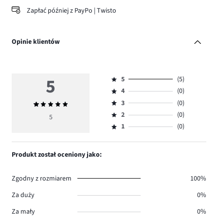
Zapłać później z PayPo | Twisto
Opinie klientów
5
5
(5)
Ocena
4
(0)
5,
Ocena
ilość
3
(0)
Średnia
4,
Ocena
głosów
ocena
ilość
2
(0)
3,
5
Ocena
5.
5
głosów
ilość
1
(0)
2,
Ocena
0.
głosów
ilość
1,
0.
głosów
ilość
Produkt został oceniony jako:
0.
głosów
0.
Zgodny z rozmiarem
100%
Za duży
0%
Za mały
0%