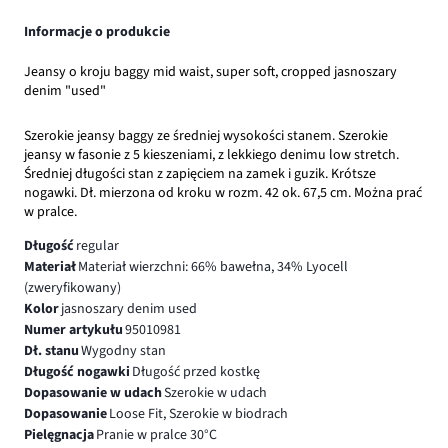
Informacje o produkcie
Jeansy o kroju baggy mid waist, super soft, cropped jasnoszary
denim "used"
Szerokie jeansy baggy ze średniej wysokości stanem. Szerokie
jeansy w fasonie z 5 kieszeniami, z lekkiego denimu low stretch.
Średniej długości stan z zapięciem na zamek i guzik. Krótsze
nogawki. Dł. mierzona od kroku w rozm. 42 ok. 67,5 cm. Można prać
w pralce.
Długość
regular
Materiał
Materiał wierzchni: 66% bawełna, 34% Lyocell
(zweryfikowany)
Kolor
jasnoszary denim used
Numer artykułu
95010981
Dł. stanu
Wygodny stan
Długość nogawki
Długość przed kostkę
Dopasowanie w udach
Szerokie w udach
Dopasowanie
Loose Fit, Szerokie w biodrach
Pielęgnacja
Pranie w pralce 30°C