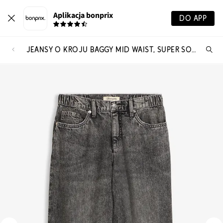
Aplikacja bonprix
DO APP
JEANSY O KROJU BAGGY MID WAIST, SUPER SOFT, CROPPED
Szu
pr