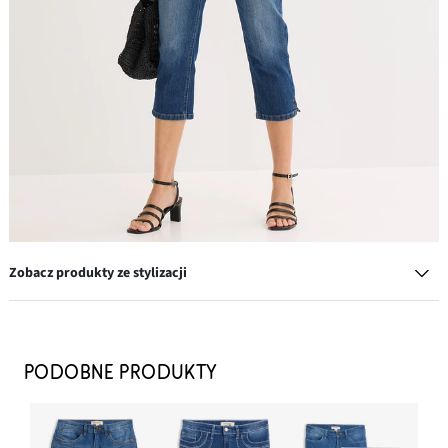
Zobacz produkty ze stylizacji
Torebka na ramię w optyce słomkowej
69,99 zł
PODOBNE PRODUKTY
DODAJ DO KOSZYKA
Jeansy slim fit, cropped, średni stan