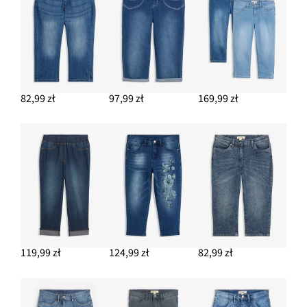
82,99 zł
DODAJ DO KOSZYKA
Sandały z paseczkami na wąskim obcasie
79,99 zł
82,99 zł
97,99 zł
169,99 zł
DODAJ DO KOSZYKA
Kolczyki kółka
64,99 zł
DODAJ DO KOSZYKA
119,99 zł
124,99 zł
82,99 zł