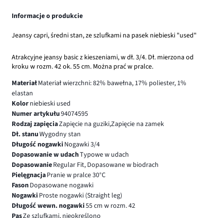
Informacje o produkcie
Jeansy capri, średni stan, ze szlufkami na pasek niebieski "used"
Atrakcyjne jeansy basic z kieszeniami, w dł. 3/4. Dł. mierzona od
kroku w rozm. 42 ok. 55 cm. Można prać w pralce.
Materiał
Materiał wierzchni: 82% bawełna, 17% poliester, 1%
elastan
Kolor
niebieski used
Numer artykułu
94074595
Rodzaj zapięcia
Zapięcie na guziki,Zapięcie na zamek
Dł. stanu
Wygodny stan
Długość nogawki
Nogawki 3/4
Dopasowanie w udach
Typowe w udach
Dopasowanie
Regular Fit, Dopasowane w biodrach
Pielęgnacja
Pranie w pralce 30°C
Fason
Dopasowane nogawki
Nogawki
Proste nogawki (Straight leg)
Długość wewn. nogawki
55 cm w rozm. 42
Pas
Ze szlufkami, nieokreślono