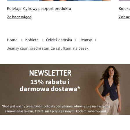
Kolekc
Kolekcja: Cyfrowy paszport produktu
Zobac
Zobacz więcej
Home
Kobieta
Odzież damska
Jeansy
Jeansy capri, średni stan, ze szlufkami na pasek
NEWSLETTER
15% rabatu i
darmowa dostawa*
*Kod jest ważny przez 14 dni od daty otrzymania, obowiązuje na następne
zamówienie za min.
119 zł
i nie łączy się z innymi kodami rabatowymi.