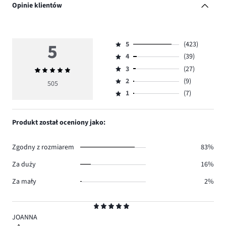
Opinie klientów
5
5
(423)
Ocena
4
(39)
5,
Ocena
ilość
3
(27)
Średnia
4,
Ocena
głosów
ocena
ilość
2
(9)
3,
505
Ocena
423.
5
głosów
ilość
1
(7)
2,
Ocena
39.
głosów
ilość
1,
27.
głosów
ilość
Produkt został oceniony jako:
9.
głosów
7.
Zgodny z rozmiarem
83%
Za duży
16%
Za mały
2%
Ocena
5
JOANNA