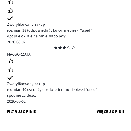
Zweryfikowany zakup
rozmiar: 38
(odpowiedni)
,
kolor: niebieski "used"
ogólnie ok, ale na mnie słabo leży.
2026-08-02
Ocena
3
MAŁGORZATA
Zweryfikowany zakup
rozmiar: 40
(za duży)
,
kolor: ciemnoniebieski "used"
spodnie za duże.
2026-08-02
FILTRUJ OPINIE
WIĘCEJ OPINII