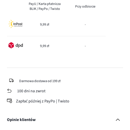
PayU / Karta płatnicza
Przy odbiorze
BLIK / PayPo / Twisto
9,99 zł
-
9,99 zł
-
Darmowa dostawa od 199 zł
100 dni na zwrot
Zapłać później z PayPo | Twisto
Opinie klientów