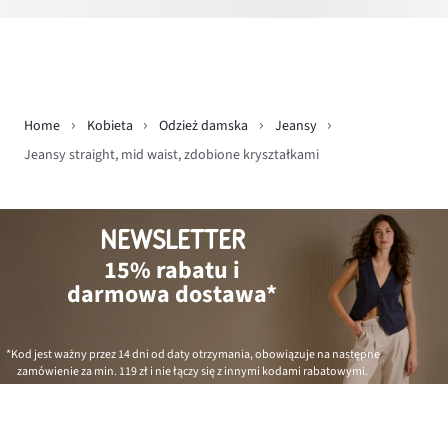
Home
Kobieta
Odzież damska
Jeansy
Jeansy straight, mid waist, zdobione kryształkami
NEWSLETTER
15% rabatu i
darmowa dostawa*
*Kod jest ważny przez 14 dni od daty otrzymania, obowiązuje na następne
zamówienie za min.
119 zł
i nie łączy się z innymi kodami rabatowymi.