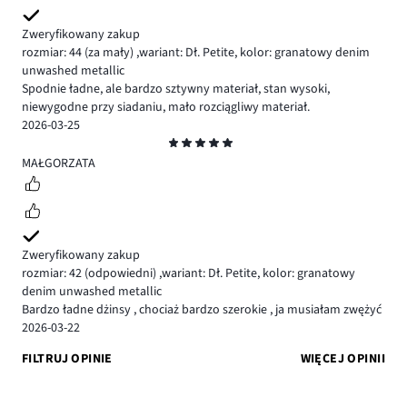
Zweryfikowany zakup
rozmiar: 44
(za mały)
,
wariant: Dł. Petite,
kolor: granatowy denim
unwashed metallic
Spodnie ładne, ale bardzo sztywny materiał, stan wysoki,
niewygodne przy siadaniu, mało rozciągliwy materiał.
2026-03-25
Ocena
5
MAŁGORZATA
Zweryfikowany zakup
rozmiar: 42
(odpowiedni)
,
wariant: Dł. Petite,
kolor: granatowy
denim unwashed metallic
Bardzo ładne dżinsy , chociaż bardzo szerokie , ja musiałam zwężyć
2026-03-22
FILTRUJ OPINIE
WIĘCEJ OPINII