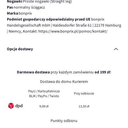
Nogawki
Proste nogawki (Straight leg)
Pas
normalny ściągacz
Marka
bonprix
Podmiot gospodarczy odpowiedzialny przed UE
bonprix
Handelsgesellschaft mbH | Haldesdorfer Straße 61 | 22179 Hamburg
| Niemcy, Kontakt: https://www.bonprix.pl/pomoc/kontakt/
Opcje dostawy
Darmowa dostawa
przy każdym zamówieniu
od 199 zł
!
Dostawa do domu Kurierem
PayU / Karta płatnicza
Przy odbiorze
BLIK / PayPo / Twisto
9,99 zł
13,50 zł
Punkty odbioru