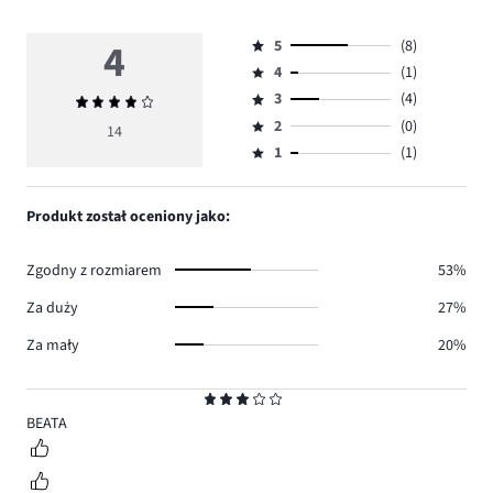
4
5
(8)
Ocena
4
(1)
5,
Ocena
ilość
3
(4)
Średnia
4,
Ocena
głosów
ocena
ilość
2
(0)
3,
14
Ocena
8.
4
głosów
ilość
1
(1)
2,
Ocena
1.
głosów
ilość
1,
4.
głosów
ilość
Produkt został oceniony jako:
0.
głosów
1.
Zgodny z rozmiarem
53%
Za duży
27%
Za mały
20%
Ocena
3
BEATA