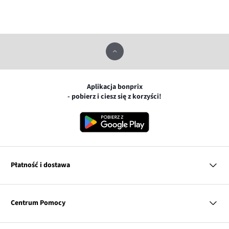
Aplikacja bonprix
- pobierz i ciesz się z korzyści!
Płatność i dostawa
MasterCard
Centrum Pomocy
Płatność online (PayU)
VISA
BLIK
Pytania i odpowiedzi