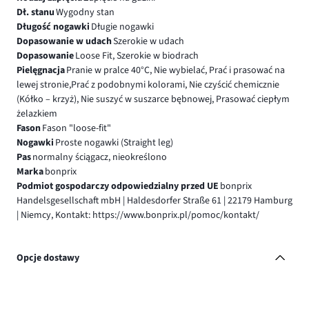
Dł. stanu
Wygodny stan
Długość nogawki
Długie nogawki
Dopasowanie w udach
Szerokie w udach
Dopasowanie
Loose Fit, Szerokie w biodrach
Pielęgnacja
Pranie w pralce 40°C, Nie wybielać, Prać i prasować na
lewej stronie,Prać z podobnymi kolorami, Nie czyścić chemicznie
(Kółko – krzyż), Nie suszyć w suszarce bębnowej, Prasować ciepłym
żelazkiem
Fason
Fason "loose-fit"
Nogawki
Proste nogawki (Straight leg)
Pas
normalny ściągacz, nieokreślono
Marka
bonprix
Podmiot gospodarczy odpowiedzialny przed UE
bonprix
Handelsgesellschaft mbH | Haldesdorfer Straße 61 | 22179 Hamburg
| Niemcy, Kontakt: https://www.bonprix.pl/pomoc/kontakt/
Opcje dostawy