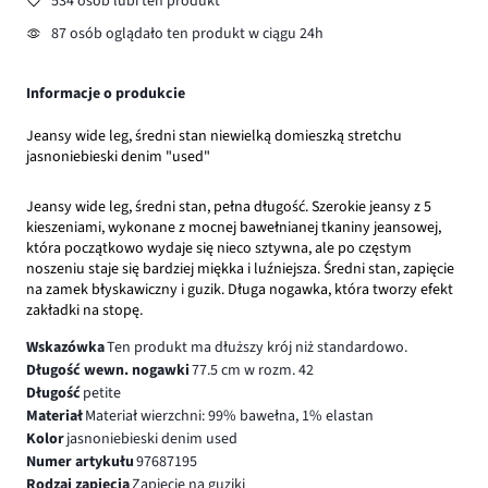
534 osób lubi ten produkt
87 osób oglądało ten produkt w ciągu 24h
Informacje o produkcie
Jeansy wide leg, średni stan niewielką domieszką stretchu
jasnoniebieski denim "used"
Jeansy wide leg, średni stan, pełna długość. Szerokie jeansy z 5
kieszeniami, wykonane z mocnej bawełnianej tkaniny jeansowej,
która początkowo wydaje się nieco sztywna, ale po częstym
noszeniu staje się bardziej miękka i luźniejsza. Średni stan, zapięcie
na zamek błyskawiczny i guzik. Długa nogawka, która tworzy efekt
zakładki na stopę.
Wskazówka
Ten produkt ma dłuższy krój niż standardowo.
Długość wewn. nogawki
77.5 cm w rozm. 42
Długość
petite
Materiał
Materiał wierzchni: 99% bawełna, 1% elastan
Kolor
jasnoniebieski denim used
Numer artykułu
97687195
Rodzaj zapięcia
Zapięcie na guziki