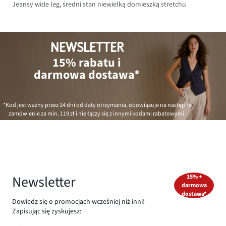
Jeansy wide leg, średni stan niewielką domieszką stretchu
NEWSLETTER
15% rabatu i
darmowa dostawa*
*Kod jest ważny przez 14 dni od daty otrzymania, obowiązuje na następne
zamówienie za min.
119 zł
i nie łączy się z innymi kodami rabatowymi.
Newsletter
15% +
darmowa
dostawa*
Dowiedz się o promocjach wcześniej niż inni!
Zapisując się zyskujesz: