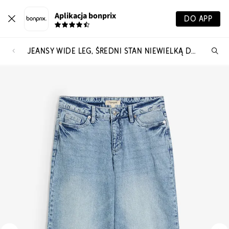
Aplikacja bonprix
DO APP
JEANSY WIDE LEG, ŚREDNI STAN NIEWIELKĄ DOMIESZKĄ STRETCHU
Szu
pr