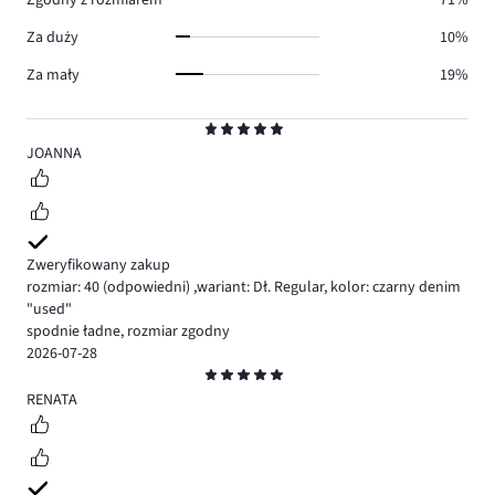
Za duży
10%
Za mały
19%
Ocena
5
JOANNA
Zweryfikowany zakup
rozmiar: 40
(odpowiedni)
,
wariant: Dł. Regular,
kolor: czarny denim
"used"
spodnie ładne, rozmiar zgodny
2026-07-28
Ocena
5
RENATA