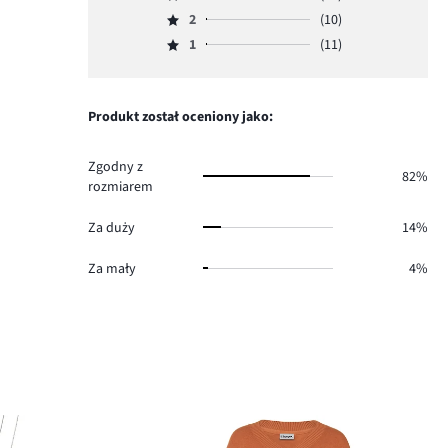
Ocena
głosów
ilość
2
(10)
3,
Ocena
828.
głosów
ilość
1
(11)
2,
Ocena
80.
głosów
ilość
1,
36.
głosów
ilość
10.
głosów
Produkt został oceniony jako:
11.
Zgodny z
82%
rozmiarem
Za duży
14%
Za mały
4%