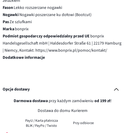
żelazkiem
Fason
Lekko rozszerzane nogawki
Nogawki
Nogawki poszerzane ku dołowi (Bootcut)
Pas
Ze szlufkami
Marka
bonprix
Podmiot gospodarczy odpowiedzialny przed UE
bonprix
Handelsgesellschaft mbH | Haldesdorfer Straße 61 | 22179 Hamburg
| Niemcy, Kontakt: https://www.bonprix.pl/pomoc/kontakt/
Dodatkowe informacje
Opcje dostawy
Darmowa dostawa
przy każdym zamówieniu
od 199 zł
!
Dostawa do domu Kurierem
PayU / Karta płatnicza
Przy odbiorze
BLIK / PayPo / Twisto