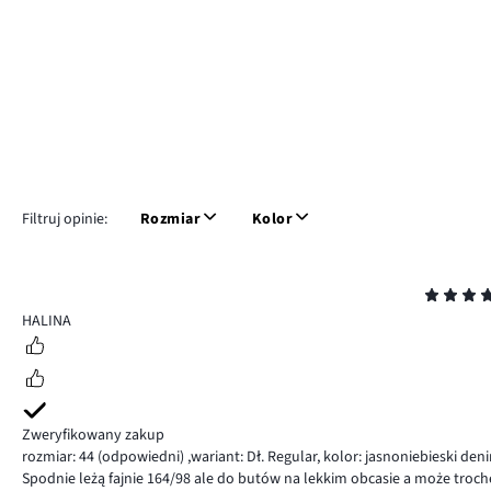
Filtruj opinie:
Rozmiar
Kolor
Ocena
5
HALINA
Zweryfikowany zakup
rozmiar: 44
(odpowiedni)
,
wariant: Dł. Regular,
kolor: jasnoniebieski den
Spodnie leżą fajnie 164/98 ale do butów na lekkim obcasie a może troch