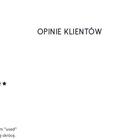
OPINIE KLIENTÓW
im "used"
ę skrócę.