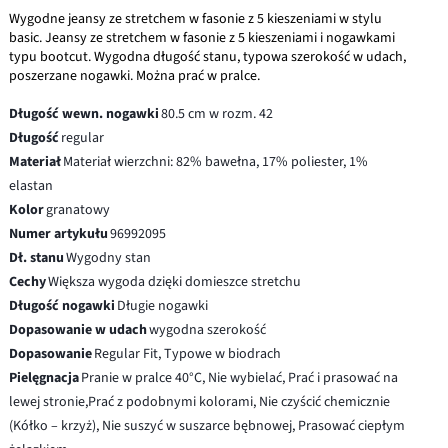
Wygodne jeansy ze stretchem w fasonie z 5 kieszeniami w stylu
basic. Jeansy ze stretchem w fasonie z 5 kieszeniami i nogawkami
typu bootcut. Wygodna długość stanu, typowa szerokość w udach,
poszerzane nogawki. Można prać w pralce.
Długość wewn. nogawki
80.5 cm w rozm. 42
Długość
regular
Materiał
Materiał wierzchni: 82% bawełna, 17% poliester, 1%
elastan
Kolor
granatowy
Numer artykułu
96992095
Dł. stanu
Wygodny stan
Cechy
Większa wygoda dzięki domieszce stretchu
Długość nogawki
Długie nogawki
Dopasowanie w udach
wygodna szerokość
Dopasowanie
Regular Fit, Typowe w biodrach
Pielęgnacja
Pranie w pralce 40°C, Nie wybielać, Prać i prasować na
lewej stronie,Prać z podobnymi kolorami, Nie czyścić chemicznie
(Kółko – krzyż), Nie suszyć w suszarce bębnowej, Prasować ciepłym