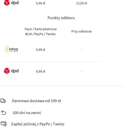
9,99 zł
13,50 zł
Punkty odbioru
PayU / Karta płatnicza
Przy odbiorze
BLIK / PayPo / Twisto
9,99 zł
-
9,99 zł
-
Darmowa dostawa od 199 zł
100 dni na zwrot
Zapłać później z PayPo | Twisto