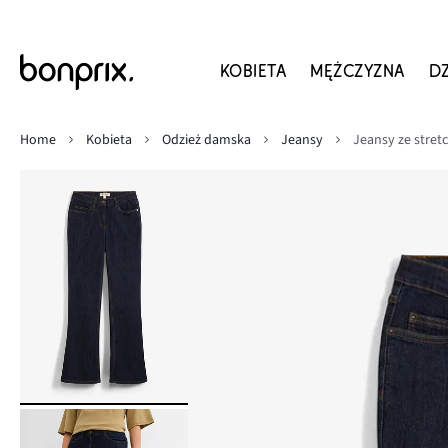
KOBIETA
MĘŻCZYZNA
D
Home
Kobieta
Odzież damska
Jeansy
Jeansy ze stret