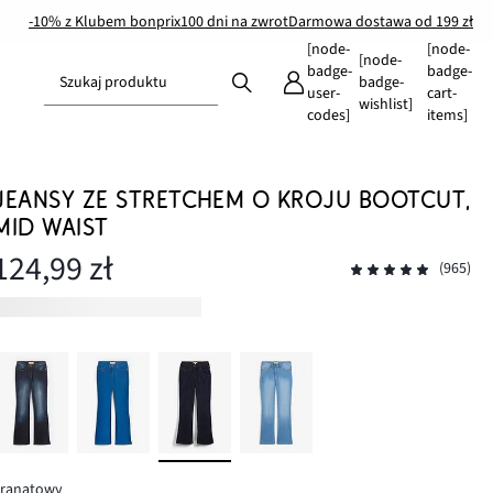
-10% z Klubem bonprix
100 dni na zwrot
Darmowa dostawa od 199 zł
[node-
[node-
[node-
badge-
badge-
Szukaj produktu
badge-
user-
cart-
wishlist]
codes]
items]
JEANSY ZE STRETCHEM O KROJU BOOTCUT,
MID WAIST
124,99 zł
(965)
granatowy