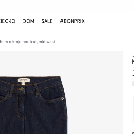
ZIECKO
DOM
SALE
#BONPRIX
chem o kroju bootcut, mid waist