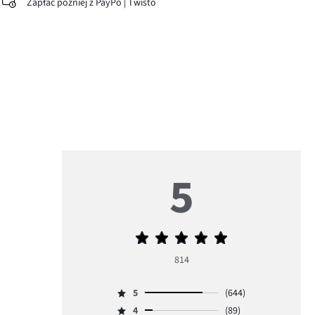
Zapłać później z PayPo | Twisto
5
Średnia
ocena
814
5
5
(644)
Ocena
4
(89)
5,