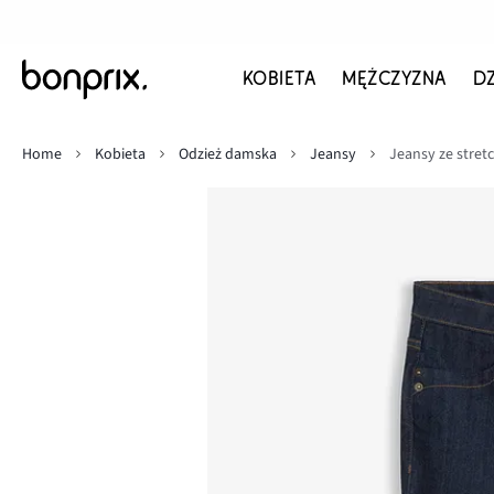
KOBIETA
MĘŻCZYZNA
D
Home
Kobieta
Odzież damska
Jeansy
Jeansy ze stret