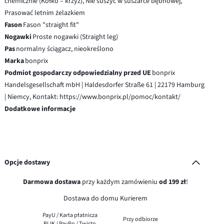
chemicznie (Kółko – krzyż), Nie suszyć w suszarce bębnowej,
Prasować letnim żelazkiem
Fason
Fason "straight fit"
Nogawki
Proste nogawki (Straight leg)
Pas
normalny ściągacz, nieokreślono
Marka
bonprix
Podmiot gospodarczy odpowiedzialny przed UE
bonprix
Handelsgesellschaft mbH | Haldesdorfer Straße 61 | 22179 Hamburg
| Niemcy, Kontakt: https://www.bonprix.pl/pomoc/kontakt/
Dodatkowe informacje
Opcje dostawy
Darmowa dostawa
przy każdym zamówieniu
od 199 zł
!
Dostawa do domu Kurierem
PayU / Karta płatnicza
Przy odbiorze
BLIK / PayPo / Twisto