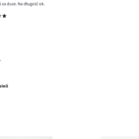
 za duze. Na długość ok.
"
pinii