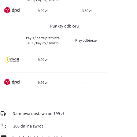
9,99 zł
13,50 zł
Punkty odbioru
PayU / Karta płatnicza
Przy odbiorze
BLIK / PayPo / Twisto
9,99 zł
-
9,99 zł
-
Darmowa dostawa od 199 zł
100 dni na zwrot