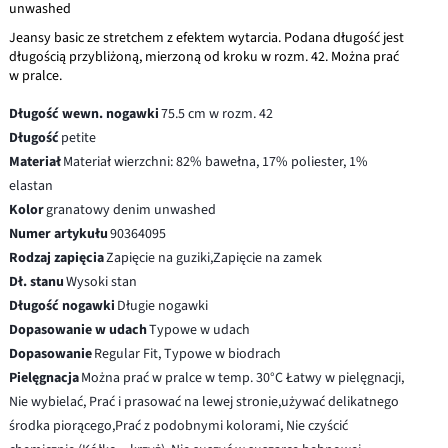
unwashed
Jeansy basic ze stretchem z efektem wytarcia. Podana długość jest
długością przybliżoną, mierzoną od kroku w rozm. 42. Można prać
w pralce.
Długość wewn. nogawki
75.5 cm w rozm. 42
Długość
petite
Materiał
Materiał wierzchni: 82% bawełna, 17% poliester, 1%
elastan
Kolor
granatowy denim unwashed
Numer artykułu
90364095
Rodzaj zapięcia
Zapięcie na guziki,Zapięcie na zamek
Dł. stanu
Wysoki stan
Długość nogawki
Długie nogawki
Dopasowanie w udach
Typowe w udach
Dopasowanie
Regular Fit, Typowe w biodrach
Pielęgnacja
Można prać w pralce w temp. 30°C Łatwy w pielęgnacji,
Nie wybielać, Prać i prasować na lewej stronie,używać delikatnego
środka piorącego,Prać z podobnymi kolorami, Nie czyścić