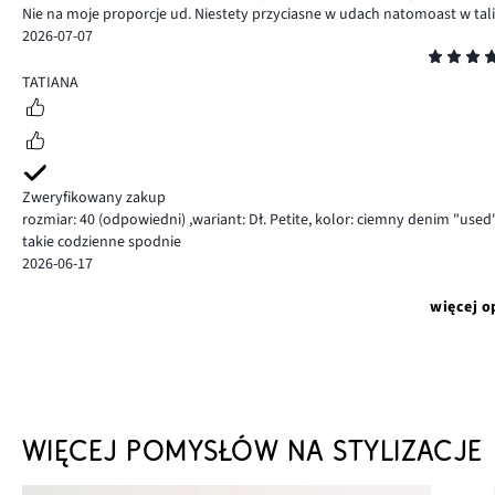
Nie na moje proporcje ud. Niestety przyciasne w udach natomoast w talii
2026-07-07
Ocena
5
TATIANA
Zweryfikowany zakup
rozmiar: 40
(odpowiedni)
,
wariant: Dł. Petite,
kolor: ciemny denim "used
takie codzienne spodnie
2026-06-17
więcej o
WIĘCEJ POMYSŁÓW NA STYLIZACJE