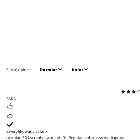
Filtruj opinie:
Rozmiar
Kolor
Ocena
3
SARA
Zweryfikowany zakup
rozmiar: 50
(za mały)
,
wariant: Dł. Regular,
kolor: czarny diagonal