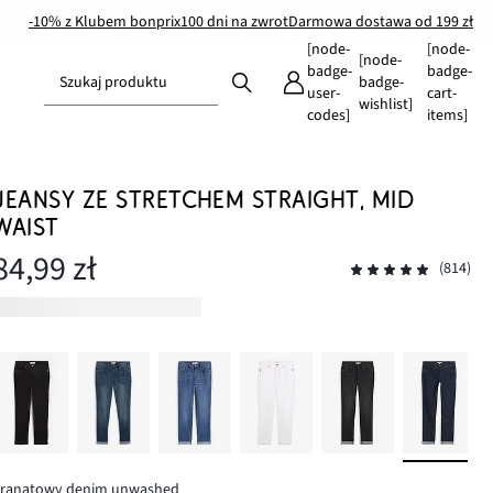
-10% z Klubem bonprix
100 dni na zwrot
Darmowa dostawa od 199 zł
[node-
[node-
[node-
badge-
badge-
Szukaj produktu
badge-
user-
cart-
wishlist]
codes]
items]
JEANSY ZE STRETCHEM STRAIGHT, MID
WAIST
84,99 zł
(814)
granatowy denim unwashed