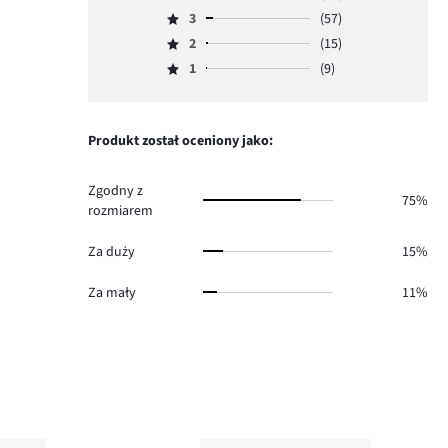
Ocena
ilość
3
(57)
4,
Ocena
głosów
ilość
2
(15)
3,
Ocena
644.
głosów
ilość
1
(9)
2,
Ocena
89.
głosów
ilość
1,
57.
głosów
ilość
15.
głosów
Produkt został oceniony jako:
9.
Zgodny z
75%
rozmiarem
Za duży
15%
Za mały
11%