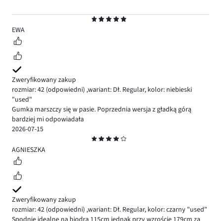
Ocena
5
EWA
Zweryfikowany zakup
rozmiar: 42
(odpowiedni)
,
wariant: Dł. Regular,
kolor: niebieski
"used"
Gumka marszczy się w pasie. Poprzednia wersja z gładką górą
bardziej mi odpowiadała
2026-07-15
Ocena
4
AGNIESZKA
Zweryfikowany zakup
rozmiar: 42
(odpowiedni)
,
wariant: Dł. Regular,
kolor: czarny "used"
Spodnie idealne na biodra 115cm jednak przy wzroście 179cm za