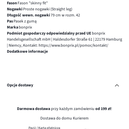
Fason
Fason "skinny fit"
Nogawki
Proste nogawki (Straight leg)
Długość wewn. nogawki
79 cm w rozm. 42
Pas
Pasek z gumą
Marka
bonprix
Podmiot gospodarczy odpowiedzialny przed UE
bonprix
Handelsgesellschaft mbH | Haldesdorfer Straße 61 | 22179 Hamburg
| Niemcy, Kontakt: https://www.bonprix.pl/pomoc/kontakt/
Dodatkowe informacje
Opcje dostawy
Darmowa dostawa
przy każdym zamówieniu
od 199 zł
!
Dostawa do domu Kurierem
PayU / Karta płatnicza