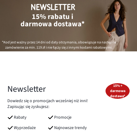
NEWSLETTER
15% rabatu i
darmowa dostawa*
*Kod jest ważny przez 14 dni od daty otrzymania, obowiązuje na następne
zamówienie za min.
119 zł
i nie łączy się z innymi kodami rabatowymi.
Newsletter
15% +
darmowa
dostawa*
Dowiedz się o promocjach wcześniej niż inni!
Zapisując się zyskujesz:
Rabaty
Promocje
Wyprzedaże
Najnowsze trendy