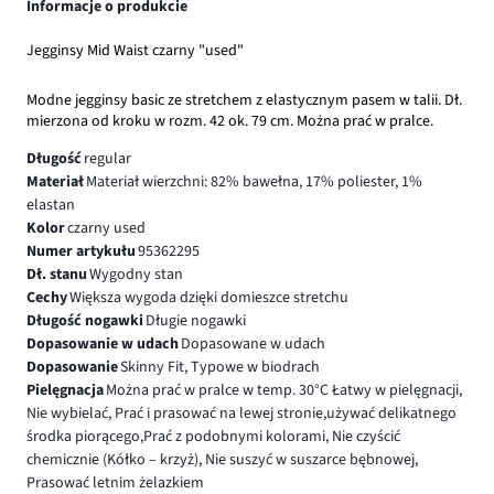
Informacje o produkcie
Jegginsy Mid Waist czarny "used"
Modne jegginsy basic ze stretchem z elastycznym pasem w talii. Dł.
mierzona od kroku w rozm. 42 ok. 79 cm. Można prać w pralce.
Długość
regular
Materiał
Materiał wierzchni: 82% bawełna, 17% poliester, 1%
elastan
Kolor
czarny used
Numer artykułu
95362295
Dł. stanu
Wygodny stan
Cechy
Większa wygoda dzięki domieszce stretchu
Długość nogawki
Długie nogawki
Dopasowanie w udach
Dopasowane w udach
Dopasowanie
Skinny Fit, Typowe w biodrach
Pielęgnacja
Można prać w pralce w temp. 30°C Łatwy w pielęgnacji,
Nie wybielać, Prać i prasować na lewej stronie,używać delikatnego
środka piorącego,Prać z podobnymi kolorami, Nie czyścić
chemicznie (Kółko – krzyż), Nie suszyć w suszarce bębnowej,
Prasować letnim żelazkiem