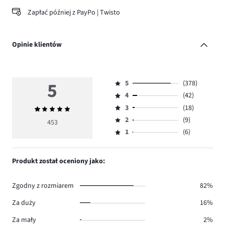
Zapłać później z PayPo | Twisto
Opinie klientów
5
5
(378)
Ocena
4
(42)
5,
Ocena
ilość
3
(18)
Średnia
4,
Ocena
głosów
ocena
ilość
2
(9)
3,
453
Ocena
378.
5
głosów
ilość
1
(6)
2,
Ocena
42.
głosów
ilość
1,
18.
głosów
ilość
Produkt został oceniony jako:
9.
głosów
6.
Zgodny z rozmiarem
82%
Za duży
16%
Za mały
2%