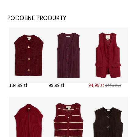
Spodnie Marlena
77,99 zł
PODOBNE PRODUKTY
-22%
DODAJ DO KOSZYKA
Półbuty wsuwane loafer
109,99 zł
DODAJ DO KOSZYKA
Kolczyki kółka
39,99 zł
134,99 zł
99,99 zł
94,99 zł
144,99 zł
DODAJ DO KOSZYKA
Bluzka z prążkowanego materiału, z czystej bawełny
organicznej (2 szt.)
99,99 zł
DODAJ DO KOSZYKA