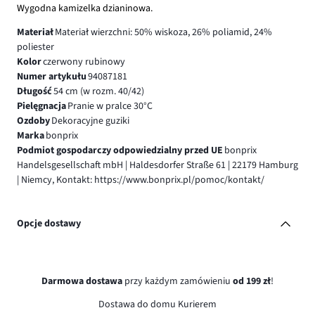
Wygodna kamizelka dzianinowa.
Materiał
Materiał wierzchni: 50% wiskoza, 26% poliamid, 24%
poliester
Kolor
czerwony rubinowy
Numer artykułu
94087181
Długość
54 cm (w rozm. 40/42)
Pielęgnacja
Pranie w pralce 30°C
Ozdoby
Dekoracyjne guziki
Marka
bonprix
Podmiot gospodarczy odpowiedzialny przed UE
bonprix
Handelsgesellschaft mbH | Haldesdorfer Straße 61 | 22179 Hamburg
| Niemcy, Kontakt: https://www.bonprix.pl/pomoc/kontakt/
Opcje dostawy
Darmowa dostawa
przy każdym zamówieniu
od 199 zł
!
Dostawa do domu Kurierem