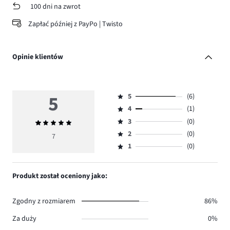
100 dni na zwrot
Zapłać później z PayPo | Twisto
Opinie klientów
5
5
(6)
Ocena
4
(1)
5,
Ocena
ilość
3
(0)
Średnia
4,
Ocena
głosów
ocena
ilość
2
(0)
3,
7
Ocena
6.
5
głosów
ilość
1
(0)
2,
Ocena
1.
głosów
ilość
1,
0.
głosów
ilość
Produkt został oceniony jako:
0.
głosów
0.
Zgodny z rozmiarem
86%
Za duży
0%