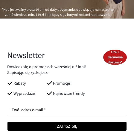
*Kod jest ważny przez 14 dni od daty otrzymania, obowiązuje na następne
zamówienie za min.
119 zł
i nie łączy się z innymi kodami rabatowymi.
Newsletter
15% +
darmowa
dostawa*
Dowiedz się o promocjach wcześniej niż inni!
Zapisując się zyskujesz:
Rabaty
Promocje
Wyprzedaże
Najnowsze trendy
Twój adres e-mail *
ZAPISZ SIĘ