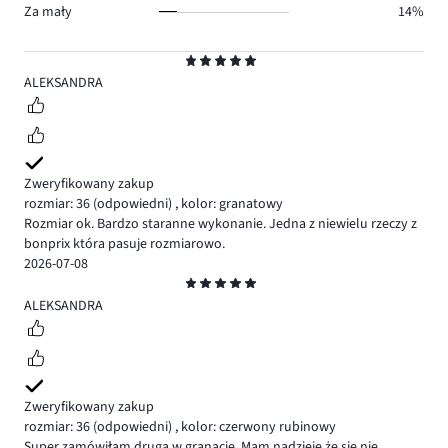
Za mały
14%
Ocena
5
ALEKSANDRA
Zweryfikowany zakup
rozmiar: 36
(odpowiedni)
,
kolor: granatowy
Rozmiar ok. Bardzo staranne wykonanie. Jedna z niewielu rzeczy z
bonprix która pasuje rozmiarowo.
2026-07-08
Ocena
5
ALEKSANDRA
Zweryfikowany zakup
rozmiar: 36
(odpowiedni)
,
kolor: czerwony rubinowy
Super zamówiłam druga w granacie. Mam nadzieję że się nie