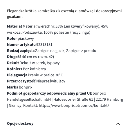
Elegancka krótka kamizelka z kieszenią z lamówką i dekoracyjnymi
guzikami.
Materiał
Materiał wierzchni: 55% Len (zweryfikowany), 45%
wiskoza; Podszewka: 100% poliester (recyclingu)
Kolor
piaskowy
Numer artykułu
92313181
Rodzaj zapięcia
Zapięcie na guzik, Zapięcie z przodu
Długość
46 cm (w rozm. 42)
Dekolt
Dekolt w serek, typowy
Kołnierz
Bez kołnierza
Pielęgnacja
Pranie w pralce 30°C
Przezroczystość
Nieprześwitujący
Marka
bonprix
Podmiot gospodarczy odpowiedzialny przed UE
bonprix
Handelsgesellschaft mbH | Haldesdorfer Straße 61 | 22179 Hamburg
| Niemcy, Kontakt: https://www.bonprix.pl/pomoc/kontakt/
Opcje dostawy