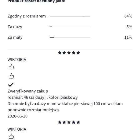
Produkt został oceniony jako:
0.
głosów
0.
Zgodny z rozmiarem
84%
Za duży
5%
Za mały
11%
Ocena
5
WIKTORIA
Zweryfikowany zakup
rozmiar: 46
(za duży)
,
kolor: piaskowy
Dla mnie był za duży mam w klatce piersiowej 100 cm wzielam
ponownie rozmiar mniejszą.
2026-06-20
Ocena
5
WIKTORIA