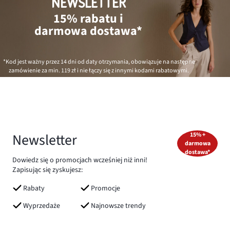
NEWSLETTER
15% rabatu i
darmowa dostawa*
*Kod jest ważny przez 14 dni od daty otrzymania, obowiązuje na następne
zamówienie za min.
119 zł
i nie łączy się z innymi kodami rabatowymi.
Newsletter
15% +
darmowa
dostawa*
Dowiedz się o promocjach wcześniej niż inni!
Zapisując się zyskujesz:
Rabaty
Promocje
Wyprzedaże
Najnowsze trendy