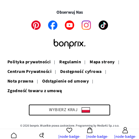
Transakcje i płatności są bezpieczne w połączeniu SSL.
oknie
się
w
nowym
w
nowym
oknie
Obserwuj Nas
nowym
oknie
oknie
Link
Link
Link
Link
Link
otwiera
otwiera
otwiera
otwiera
otwiera
się
się
się
się
się
w
w
w
w
w
nowym
nowym
nowym
nowym
nowym
oknie
oknie
oknie
oknie
oknie
Polityka prywatności
Regulamin
Mapa strony
Centrum Prywatności
Dostępność cyfrowa
Nota prawna
Odstąpienie od umowy
Zgodność towaru z umową
Link
otwiera
się
w
WYBIERZ KRAJ
nowym
oknie
© 2026 bonprix. Wszelkie prawa zastrzeżone. Programming by Media4U Sp. z o.o.
[node-badge-
[node-badge-
[node-badge-