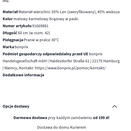
lnu.
Materiał
Materiał wierzchni: 55% Len (zweryfikowany), 45% wiskoza
Kolor
matowy karmelowy-brązowy w paski
Numer artykułu
91669881
Długość
60 cm (w rozm. 42)
Pielęgnacja
Pranie w pralce 30°C
Marka
bonprix
Podmiot gospodarczy odpowiedzialny przed UE
bonprix
Handelsgesellschaft mbH | Haldesdorfer Straße 61 | 22179 Hamburg
| Niemcy, Kontakt: https://www.bonprix.pl/pomoc/kontakt/
Dodatkowe informacje
Opcje dostawy
Darmowa dostawa
przy każdym zamówieniu
od 199 zł
!
Dostawa do domu Kurierem