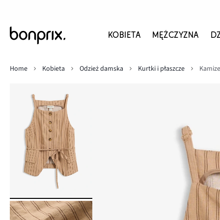
KOBIETA
MĘŻCZYZNA
D
Home
Kobieta
Odzież damska
Kurtki i płaszcze
Kamize