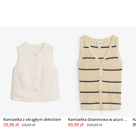
Kamizelka z okrągłym dekoltem
Kamizelka dzianinowa w ażurowy wzór, z domieszką lnu
K
39,99 zł
99,99 zł
9
64,99 zł
104,99 zł