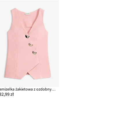
Kamizelka żakietowa z ozdobnymi guzikami
32,99 zł