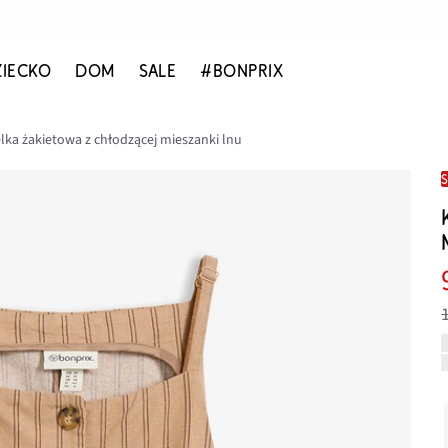
ZIECKO
DOM
SALE
#BONPRIX
lka żakietowa z chłodzącej mieszanki lnu