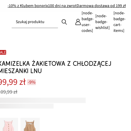
-10% z Klubem bonprix
100 dni na zwrot
Darmowa dostawa od 199 zł
[node-
[node-
[node-
badge-
badge-
Szukaj produktu
badge-
user-
cart-
wishlist]
codes]
items]
SALE
KAMIZELKA ŻAKIETOWA Z CHŁODZĄCEJ
MIESZANKI LNU
99,99 zł
-9%
109,99 zł