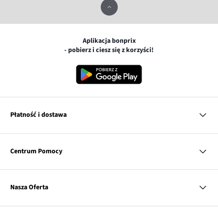
Aplikacja bonprix
- pobierz i ciesz się z korzyści!
Płatność i dostawa
MasterCard
Centrum Pomocy
Płatność online (PayU)
VISA
BLIK
Pytania i odpowiedzi
Google pay
Dostawa i płatność
Nasza Oferta
Zwroty i reklamacje
Apple pay
Pierwszy darmowy zwrot
PayPo
Kobieta
Tabele rozmiarów
Twisto