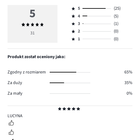
5
5
(25)
Ocena
4
(5)
5,
Ocena
ilość
3
(1)
Średnia
4,
Ocena
głosów
ocena
ilość
2
(0)
3,
31
Ocena
25.
5
głosów
ilość
1
(0)
2,
Ocena
5.
głosów
ilość
1,
1.
głosów
ilość
Produkt został oceniony jako:
0.
głosów
0.
Zgodny z rozmiarem
65%
Za duży
35%
Za mały
0%
Ocena
5
LUCYNA