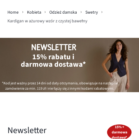
Home
Kobieta
Odzież damska
Swetry
Kardigan w ażurowy wzór z czystej bawełny
NEWSLETTER
15% rabatu i
darmowa dostawa*
*Kod jest ważny przez 14 dni od daty otrzymania, obowiązuje na następne
zamówienie za min.
119 zł
i nie łączy się z innymi kodami rabatowymi.
Newsletter
15% +
darmowa
dostawa*