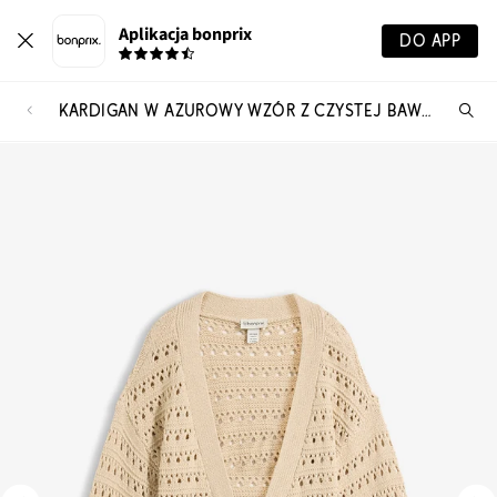
Aplikacja bonprix
DO APP
KARDIGAN W AŻUROWY WZÓR Z CZYSTEJ BAWEŁNY
Szu
pr