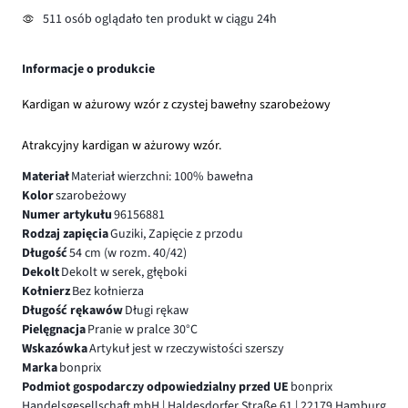
511 osób oglądało ten produkt w ciągu 24h
Informacje o produkcie
Kardigan w ażurowy wzór z czystej bawełny szarobeżowy
Atrakcyjny kardigan w ażurowy wzór.
Materiał
Materiał wierzchni: 100% bawełna
Kolor
szarobeżowy
Numer artykułu
96156881
Rodzaj zapięcia
Guziki, Zapięcie z przodu
Długość
54 cm (w rozm. 40/42)
Dekolt
Dekolt w serek, głęboki
Kołnierz
Bez kołnierza
Długość rękawów
Długi rękaw
Pielęgnacja
Pranie w pralce 30°C
Wskazówka
Artykuł jest w rzeczywistości szerszy
Marka
bonprix
Podmiot gospodarczy odpowiedzialny przed UE
bonprix
Handelsgesellschaft mbH | Haldesdorfer Straße 61 | 22179 Hamburg