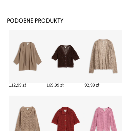
T-shirt w paski
77,99 zł
PODOBNE PRODUKTY
DODAJ DO KOSZYKA
Kolczyki kółka
39,99 zł
DODAJ DO KOSZYKA
Sneakersy na podeszwie platformie
114,99 zł
112,99 zł
169,99 zł
92,99 zł
DODAJ DO KOSZYKA
Spodnie bojówki w krótszej długości
114,99 zł
DODAJ DO KOSZYKA