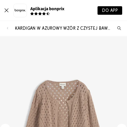
Aplikacja bonprix
DO APP
KARDIGAN W AŻUROWY WZÓR Z CZYSTEJ BAWEŁNY
Szu
pr