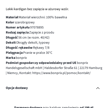
Lekki kardigan bez zapięcia w ażurowy wzór.
Materiał
Materiał wierzchni: 100% bawełna
Kolor
szarobrązowy
Numer artykułu
97078895
Rodzaj zapięcia
Zapięcie z przodu
Długość
56 cm (w rozm. 40/42)
Dekolt
Okrągły dekolt, typowy
Długość rękawów
Rękawy 7/8
Pielęgnacja
Pranie w pralce 30°C
Marka
bonprix
Podmiot gospodarczy odpowiedzialny przed UE
bonprix
Handelsgesellschaft mbH | Haldesdorfer Straße 61 | 22179 Hamburg
| Niemcy, Kontakt: https://www.bonprix.pl/pomoc/kontakt/
Opcje dostawy
Darmowa dostawa
przy każdym zamówieniu
od 199 zł
!