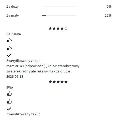
Za duży
0%
Za mały
12%
Ocena
4
BARBARA
Zweryfikowany zakup
rozmiar: 40
(odpowiedni)
,
kolor: szarobrązowy
sweterek ładny ale rękawy i tak za długie
2026-06-18
Ocena
5
EWA
Zweryfikowany zakup