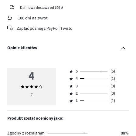
Darmowa dostawa od 199 zł
100 dni na zwrot
Zapłać później z PayPo | Twisto
Opinie klientów
4
5
(5)
Ocena
4
(1)
5,
Ocena
ilość
3
(0)
Średnia
4,
Ocena
głosów
ocena
ilość
2
(0)
3,
7
Ocena
5.
4
głosów
ilość
1
(1)
2,
Ocena
1.
głosów
ilość
1,
0.
głosów
ilość
Produkt został oceniony jako:
0.
głosów
1.
Zgodny z rozmiarem
88%