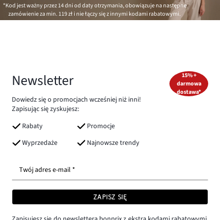
*Kod jest ważny przez 14 dni od daty otrzymania, obowiązuje na następne
zamówienie za min.
119 zł
i nie łączy się z innymi kodami rabatowymi.
Newsletter
15% +
darmowa
dostawa*
Dowiedz się o promocjach wcześniej niż inni!
Zapisując się zyskujesz:
Rabaty
Promocje
Wyprzedaże
Najnowsze trendy
Twój adres e-mail *
ZAPISZ SIĘ
Zapisujesz się do newslettera bonprix z ekstra kodami rabatowymi,