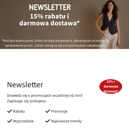
NEWSLETTER
15% rabatu i
darmowa dostawa*
*Kod jest ważny przez 14 dni od daty otrzymania, obowiązuje na następne
zamówienie za min.
119 zł
i nie łączy się z innymi kodami rabatowymi.
Newsletter
15% +
darmowa
dostawa*
Dowiedz się o promocjach wcześniej niż inni!
Zapisując się zyskujesz:
Rabaty
Promocje
Wyprzedaże
Najnowsze trendy