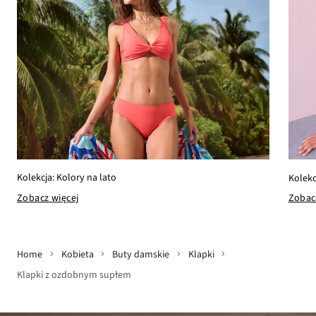
Kolekcja: Kolory na lato
Kolekc
Zobacz więcej
Zobac
Home
Kobieta
Buty damskie
Klapki
Klapki z ozdobnym supłem