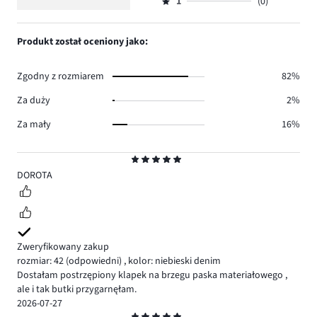
ilość
1
(0)
2,
Ocena
3.
głosów
ilość
1,
1.
głosów
ilość
Produkt został oceniony jako:
1.
głosów
0.
Zgodny z rozmiarem
82%
Za duży
2%
Za mały
16%
Ocena
5
DOROTA
Zweryfikowany zakup
rozmiar: 42
(odpowiedni)
,
kolor: niebieski denim
Dostałam postrzępiony klapek na brzegu paska materiałowego ,
ale i tak butki przygarnęłam.
2026-07-27
Ocena