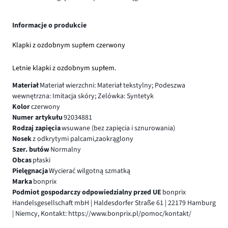
Informacje o produkcie
Klapki z ozdobnym supłem czerwony
Letnie klapki z ozdobnym supłem.
Materiał
Materiał wierzchni: Materiał tekstylny; Podeszwa
wewnętrzna: Imitacja skóry; Zelówka: Syntetyk
Kolor
czerwony
Numer artykułu
92034881
Rodzaj zapięcia
wsuwane (bez zapięcia i sznurowania)
Nosek
z odkrytymi palcami,zaokrąglony
Szer. butów
Normalny
Obcas
płaski
Pielęgnacja
Wycierać wilgotną szmatką
Marka
bonprix
Podmiot gospodarczy odpowiedzialny przed UE
bonprix
Handelsgesellschaft mbH | Haldesdorfer Straße 61 | 22179 Hamburg
| Niemcy, Kontakt: https://www.bonprix.pl/pomoc/kontakt/