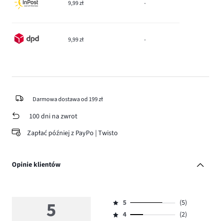
9,99 zł
-
9,99 zł
-
Darmowa dostawa od 199 zł
100 dni na zwrot
Zapłać później z PayPo | Twisto
Opinie klientów
5
5
(5)
Ocena
4
(2)
5,
Ocena