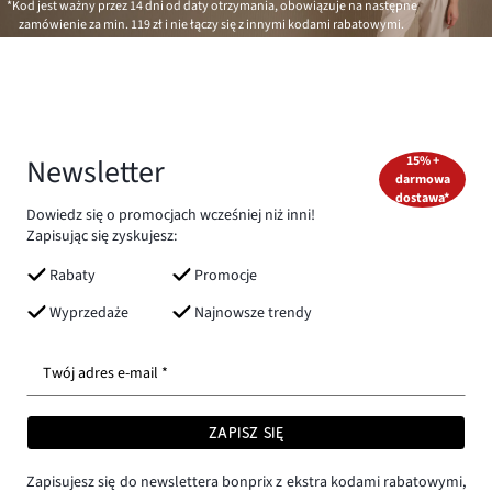
*Kod jest ważny przez 14 dni od daty otrzymania, obowiązuje na następne
zamówienie za min.
119 zł
i nie łączy się z innymi kodami rabatowymi.
Newsletter
15% +
darmowa
dostawa*
Dowiedz się o promocjach wcześniej niż inni!
Zapisując się zyskujesz:
Rabaty
Promocje
Wyprzedaże
Najnowsze trendy
Twój adres e-mail *
ZAPISZ SIĘ
Zapisujesz się do newslettera bonprix z ekstra kodami rabatowymi,