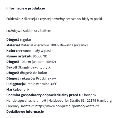
Informacje o produkcie
Sukienka z dżerseju z czystej bawełny czerwono-biały w paski
Luźniejsza sukienka z haftem.
Długość
regular
Materiał
Materiał wierzchni: 100% Bawełna (organic)
Kolor
czerwono-biały w paski
Numer artykułu
96066781
Długość
106 cm (w rozm. 40/42)
Dekolt
Okrągły dekolt, płytki
Długość
długość do kolan
Długość rękawów
Krótki rękaw
Pielęgnacja
Pranie w pralce 30°C
Marka
bonprix
Podmiot gospodarczy odpowiedzialny przed UE
bonprix
Handelsgesellschaft mbH | Haldesdorfer Straße 61 | 22179 Hamburg
| Niemcy, Kontakt: https://www.bonprix.pl/pomoc/kontakt/
Dodatkowe informacje