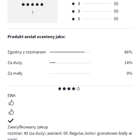
ilość
3
(0)
Średnia
4,
Ocena
głosów
ocena
ilość
2
(0)
3,
7
Ocena
5.
5
głosów
ilość
1
(0)
2,
Ocena
2.
głosów
ilość
1,
0.
głosów
ilość
Produkt został oceniony jako:
0.
głosów
0.
Zgodny z rozmiarem
86%
Za duży
14%
Za mały
0%
Ocena
4
EWA
Zweryfikowany zakup
rozmiar: 40
(za duży)
,
wariant: Dł. Regular,
kolor: granatowo-biały w
paski