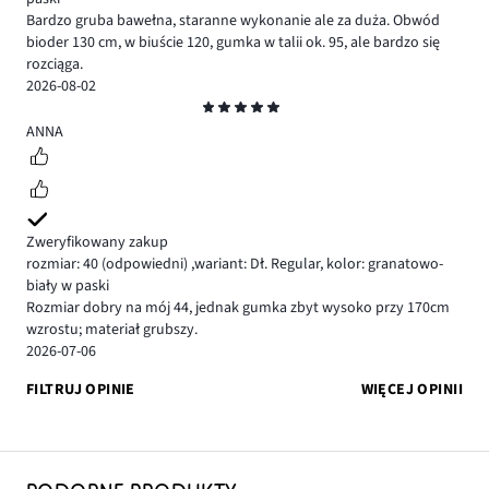
Bardzo gruba bawełna, staranne wykonanie ale za duża. Obwód
bioder 130 cm, w biuście 120, gumka w talii ok. 95, ale bardzo się
rozciąga.
2026-08-02
Ocena
5
ANNA
Zweryfikowany zakup
rozmiar: 40
(odpowiedni)
,
wariant: Dł. Regular,
kolor: granatowo-
biały w paski
Rozmiar dobry na mój 44, jednak gumka zbyt wysoko przy 170cm
wzrostu; materiał grubszy.
2026-07-06
FILTRUJ OPINIE
WIĘCEJ OPINII