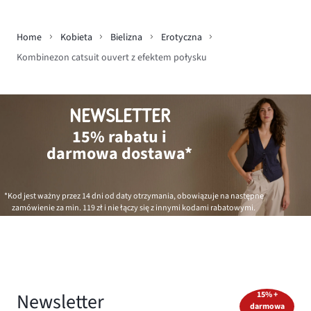
Home
Kobieta
Bielizna
Erotyczna
Kombinezon catsuit ouvert z efektem połysku
NEWSLETTER
15% rabatu i
darmowa dostawa*
*Kod jest ważny przez 14 dni od daty otrzymania, obowiązuje na następne
zamówienie za min.
119 zł
i nie łączy się z innymi kodami rabatowymi.
Newsletter
15% +
darmowa