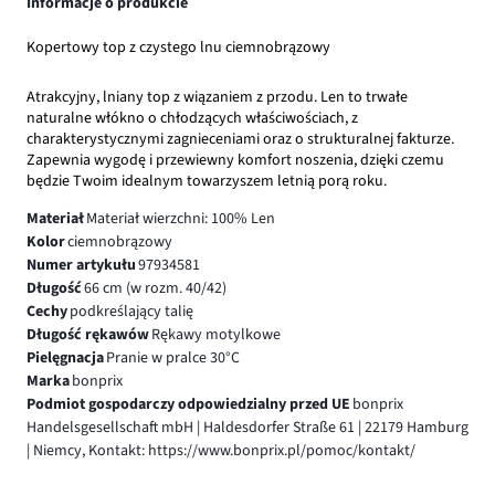
Informacje o produkcie
Kopertowy top z czystego lnu ciemnobrązowy
Atrakcyjny, lniany top z wiązaniem z przodu. Len to trwałe
naturalne włókno o chłodzących właściwościach, z
charakterystycznymi zagnieceniami oraz o strukturalnej fakturze.
Zapewnia wygodę i przewiewny komfort noszenia, dzięki czemu
będzie Twoim idealnym towarzyszem letnią porą roku.
Materiał
Materiał wierzchni: 100% Len
Kolor
ciemnobrązowy
Numer artykułu
97934581
Długość
66 cm (w rozm. 40/42)
Cechy
podkreślający talię
Długość rękawów
Rękawy motylkowe
Pielęgnacja
Pranie w pralce 30°C
Marka
bonprix
Podmiot gospodarczy odpowiedzialny przed UE
bonprix
Handelsgesellschaft mbH | Haldesdorfer Straße 61 | 22179 Hamburg
| Niemcy, Kontakt: https://www.bonprix.pl/pomoc/kontakt/