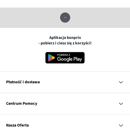
Aplikacja bonprix
- pobierz i ciesz się z korzyści!
Płatność i dostawa
MasterCard
Centrum Pomocy
Płatność online (PayU)
VISA
BLIK
Pytania i odpowiedzi
Google pay
Dostawa i płatność
Nasza Oferta
Zwroty i reklamacje
Apple pay