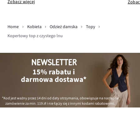
Zobacz więcej
Zobac
Home
Kobieta
Odzież damska
Topy
Kopertowy top z czystego lnu
NEWSLETTER
15% rabatu i
darmowa dostawa*
*Kod jest ważny przez 14 dni od daty otrzymania, obowiązuje na następne
zamówienie za min.
119 zł
i nie łączy się z innymi kodami rabatowymi.