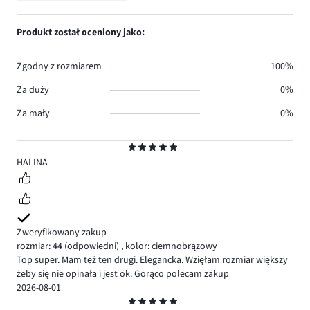
0.
głosów
ilość
1,
0.
głosów
ilość
Produkt został oceniony jako:
0.
głosów
0.
Zgodny z rozmiarem
100%
Za duży
0%
Za mały
0%
Ocena
5
HALINA
Zweryfikowany zakup
rozmiar: 44
(odpowiedni)
,
kolor: ciemnobrązowy
Top super. Mam też ten drugi. Elegancka. Wzięłam rozmiar większy
żeby się nie opinała i jest ok. Gorąco polecam zakup
2026-08-01
Ocena