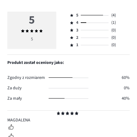
5
5
(4)
Ocena
4
(1)
5,
Ocena
ilość
3
(0)
Średnia
4,
Ocena
głosów
ocena
ilość
2
(0)
3,
5
Ocena
4.
5
głosów
ilość
1
(0)
2,
Ocena
1.
głosów
ilość
1,
0.
głosów
ilość
Produkt został oceniony jako:
0.
głosów
0.
Zgodny z rozmiarem
60%
Za duży
0%
Za mały
40%
Ocena
5
MAGDALENA