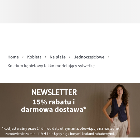
Home
Kobieta
Na plażę
Jednoczęściowe
Kostium kąpielowy lekko modelujący sylwetkę
NEWSLETTER
15% rabatu i
darmowa dostawa*
*Kod jest ważny przez 14 dni od daty otrzymania, obowiązuje na następne
zamówienie za min.
119 zł
i nie łączy się z innymi kodami rabatowymi.