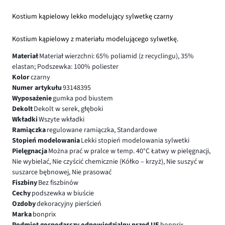
Kostium kąpielowy lekko modelujący sylwetkę czarny
Kostium kąpielowy z materiału modelującego sylwetkę.
Materiał
Materiał wierzchni: 65% poliamid (z recyclingu), 35%
elastan; Podszewka: 100% poliester
Kolor
czarny
Numer artykułu
93148395
Wyposażenie
gumka pod biustem
Dekolt
Dekolt w serek, głęboki
Wkładki
Wszyte wkładki
Ramiączka
regulowane ramiączka, Standardowe
Stopień modelowania
Lekki stopień modelowania sylwetki
Pielęgnacja
Można prać w pralce w temp. 40°C Łatwy w pielęgnacji,
Nie wybielać, Nie czyścić chemicznie (Kółko – krzyż), Nie suszyć w
suszarce bębnowej, Nie prasować
Fiszbiny
Bez fiszbinów
Cechy
podszewka w biuście
Ozdoby
dekoracyjny pierścień
Marka
bonprix
Podmiot gospodarczy odpowiedzialny przed UE
bonprix