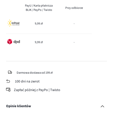
PayU / Karta płatnicza
Przy odbiorze
BLIK / PayPo / Twisto
9,99 zł
-
9,99 zł
-
Darmowa dostawa od 199 zł
100 dni na zwrot
Zapłać później z PayPo | Twisto
Opinie klientów