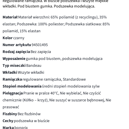
Regulowane ramiączka. W biuście podszewka i wszyte miękkie
wkładki. Pod biustem gumka. Podszewka modelująca.
Materiał
Materiał wierzchni: 65% poliamid (z recyclingu), 35%
elastan; Podszewka: 100% poliester; Podszewka siatkowa: 85%
poliamid, 15% elastan
Kolor
czarny
Numer artykułu
94501495
Rodzaj zapięcia
Bez zapięcia
Wyposażenie
gumka pod biustem, podszewka modelująca
Typ miseczki
Bandeau
Wkładki
Wszyte wkładki
Ramiączka
regulowane ramiączka, Standardowe
Stopień modelowania
średni stopień modelowania sylw
Pielęgnacja
Pranie w pralce 40°C, Nie wybielać, Nie czyścić
chemicznie (Kółko – krzyż), Nie suszyć w suszarce bębnowej, Nie
prasować
Fiszbiny
Bez fiszbinów
Cechy
podszewka w biuście
Marka
bonprix