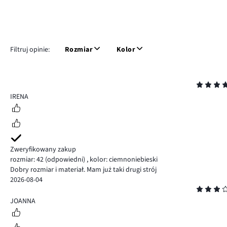
Filtruj opinie:
Rozmiar
Kolor
Ocena
5
IRENA
Zweryfikowany zakup
rozmiar: 42
(odpowiedni)
,
kolor: ciemnoniebieski
Dobry rozmiar i materiał. Mam już taki drugi strój
2026-08-04
Ocena
3
JOANNA