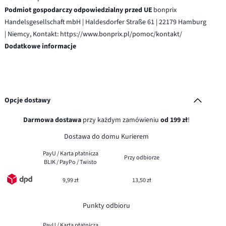
Podmiot gospodarczy odpowiedzialny przed UE
bonprix
Handelsgesellschaft mbH | Haldesdorfer Straße 61 | 22179 Hamburg
| Niemcy, Kontakt: https://www.bonprix.pl/pomoc/kontakt/
Dodatkowe informacje
Opcje dostawy
Darmowa dostawa
przy każdym zamówieniu
od 199 zł
!
Dostawa do domu Kurierem
PayU / Karta płatnicza
Przy odbiorze
BLIK / PayPo / Twisto
9,99 zł
13,50 zł
Punkty odbioru
PayU / Karta płatnicza