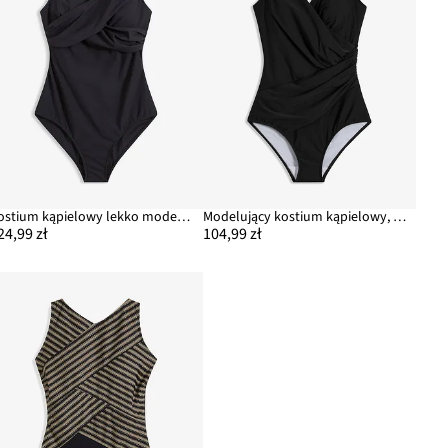
Kostium kąpielowy lekko modelujący sylwetkę
Modelujący kostium kąpielowy, średni stopień modelowania sylwetki, z dekoltem kopertowym
24,99 zł
104,99 zł