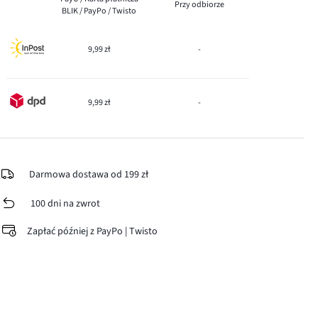
Przy odbiorze
BLIK / PayPo / Twisto
9,99 zł
-
9,99 zł
-
Darmowa dostawa od 199 zł
100 dni na zwrot
Zapłać później z PayPo | Twisto