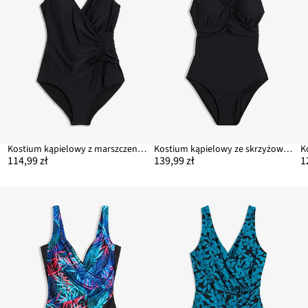
Kostium kąpielowy z marszczeniem, lekki stopień modelowania sylwetki
Kostium kąpielowy ze skrzyżowanymi ramiączkami, z lekkim efektem modelowania
114,99 zł
139,99 zł
1