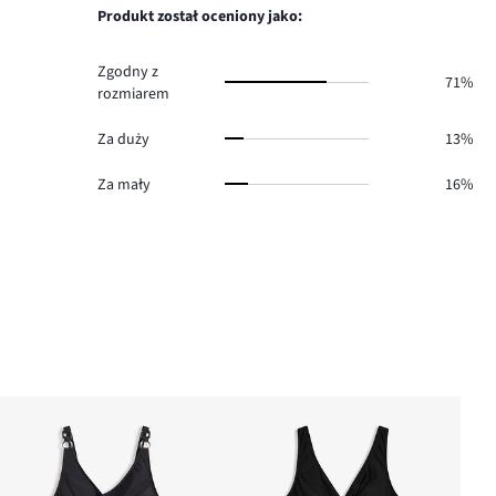
4.
głosów
Produkt został oceniony jako:
1.
Zgodny z
71%
rozmiarem
Za duży
13%
Za mały
16%