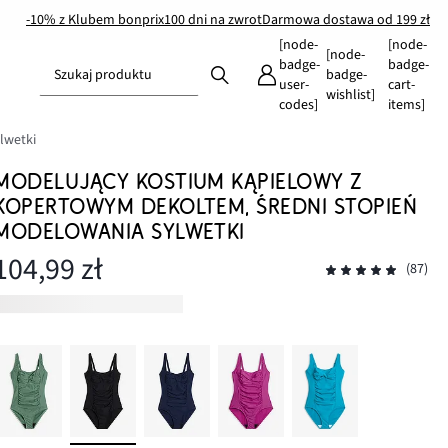
-10% z Klubem bonprix
100 dni na zwrot
Darmowa dostawa od 199 zł
[node-
[node-
[node-
badge-
badge-
Szukaj produktu
badge-
user-
cart-
wishlist]
codes]
items]
lwetki
MODELUJĄCY KOSTIUM KĄPIELOWY Z
KOPERTOWYM DEKOLTEM, ŚREDNI STOPIEŃ
MODELOWANIA SYLWETKI
104,99 zł
(87)