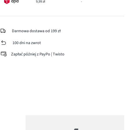
9,99 zł
-
Darmowa dostawa od 199 zł
100 dni na zwrot
Zapłać później z PayPo | Twisto