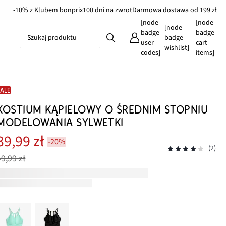
-10% z Klubem bonprix
100 dni na zwrot
Darmowa dostawa od 199 zł
[node-
[node-
[node-
badge-
badge-
Szukaj produktu
badge-
user-
cart-
wishlist]
codes]
items]
SALE
KOSTIUM KĄPIELOWY O ŚREDNIM STOPNIU
MODELOWANIA SYLWETKI
39,99 zł
-20%
(2)
49,99 zł