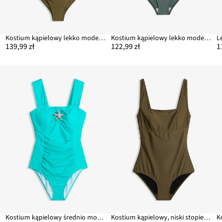
Kostium kąpielowy lekko modelujący sylwetkę z kopertowym dekoltem
Kostium kąpielowy lekko modelujący sylwetkę
139,99 zł
122,99 zł
1
Kostium kąpielowy średnio modelujący sylwetkę z ozdobną gwiazdą morską
Kostium kąpielowy, niski stopień modelowania sylwetki, z kwadratowym dekoltem