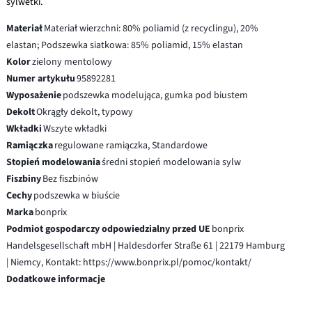
sylwetki.
Materiał
Materiał wierzchni: 80% poliamid (z recyclingu), 20%
elastan; Podszewka siatkowa: 85% poliamid, 15% elastan
Kolor
zielony mentolowy
Numer artykułu
95892281
Wyposażenie
podszewka modelująca, gumka pod biustem
Dekolt
Okrągły dekolt, typowy
Wkładki
Wszyte wkładki
Ramiączka
regulowane ramiączka, Standardowe
Stopień modelowania
średni stopień modelowania sylw
Fiszbiny
Bez fiszbinów
Cechy
podszewka w biuście
Marka
bonprix
Podmiot gospodarczy odpowiedzialny przed UE
bonprix
Handelsgesellschaft mbH | Haldesdorfer Straße 61 | 22179 Hamburg
| Niemcy, Kontakt: https://www.bonprix.pl/pomoc/kontakt/
Dodatkowe informacje