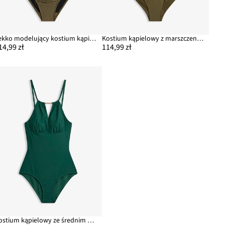
Lekko modelujący kostium kąpielowy na szerokich ramiączkach
Kostium kąpielowy z marszczeniem, lekki stopień modelowania sylwetki
14,99 zł
114,99 zł
Kostium kąpielowy ze średnim efektem modelowania sylwetki