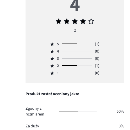
4
Średnia
ocena
2
4
5
(1)
Ocena
4
(0)
5,
Ocena
ilość
3
(0)
4,
Ocena
głosów
ilość
2
(1)
3,
Ocena
1.
głosów
ilość
1
(0)
2,
Ocena
0.
głosów
ilość
1,
0.
głosów
ilość
1.
głosów
Produkt został oceniony jako:
0.
Zgodny z
50%
rozmiarem
Za duży
0%