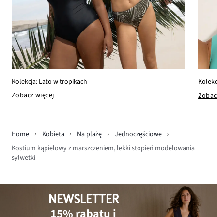
Kolekcja: Lato w tropikach
Kolek
Zobacz więcej
Zobac
Home
Kobieta
Na plażę
Jednoczęściowe
Kostium kąpielowy z marszczeniem, lekki stopień modelowania
sylwetki
NEWSLETTER
15% rabatu i