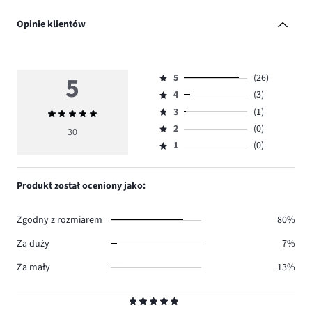
Opinie klientów
5
5
(26)
Ocena
4
(3)
5,
Ocena
ilość
3
(1)
Średnia
4,
Ocena
głosów
ocena
ilość
2
(0)
3,
30
Ocena
26.
5
głosów
ilość
1
(0)
2,
Ocena
3.
głosów
ilość
1,
1.
głosów
ilość
Produkt został oceniony jako:
0.
głosów
0.
Zgodny z rozmiarem
80%
Za duży
7%
Za mały
13%
Ocena