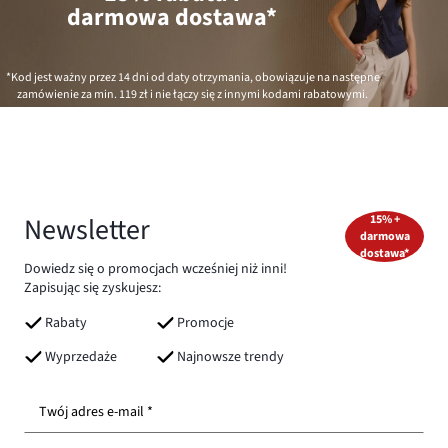
darmowa dostawa*
*Kod jest ważny przez 14 dni od daty otrzymania, obowiązuje na następne
zamówienie za min.
119 zł
i nie łączy się z innymi kodami rabatowymi.
Newsletter
15% +
darmowa
dostawa*
Dowiedz się o promocjach wcześniej niż inni!
Zapisując się zyskujesz:
Rabaty
Promocje
Wyprzedaże
Najnowsze trendy
Twój adres e-mail *