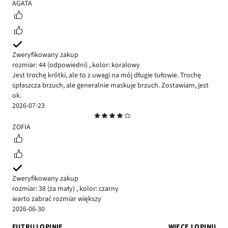
5
AGATA
Zweryfikowany zakup
rozmiar: 44
(odpowiedni)
,
kolor: koralowy
Jest trochę krótki, ale to z uwagi na mój długie tułowie. Trochę
spłaszcza brzuch, ale generalnie maskuje brzuch. Zostawiam, jest
ok.
2026-07-23
Ocena
4
ZOFIA
Zweryfikowany zakup
rozmiar: 38
(za mały)
,
kolor: czarny
warto zabrać rozmiar większy
2026-06-30
FILTRUJ OPINIE
WIĘCEJ OPINII