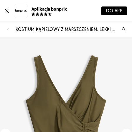
Aplikacja bonprix
DO APP
KOSTIUM KĄPIELOWY Z MARSZCZENIEM, LEKKI STOPIEŃ MODELOWANIA SYLWETKI
Szu
pr