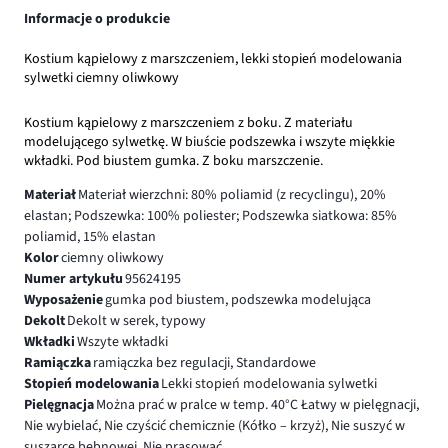
Informacje o produkcie
Kostium kąpielowy z marszczeniem, lekki stopień modelowania
sylwetki ciemny oliwkowy
Kostium kąpielowy z marszczeniem z boku. Z materiału
modelującego sylwetkę. W biuście podszewka i wszyte miękkie
wkładki. Pod biustem gumka. Z boku marszczenie.
Materiał
Materiał wierzchni: 80% poliamid (z recyclingu), 20%
elastan; Podszewka: 100% poliester; Podszewka siatkowa: 85%
poliamid, 15% elastan
Kolor
ciemny oliwkowy
Numer artykułu
95624195
Wyposażenie
gumka pod biustem, podszewka modelująca
Dekolt
Dekolt w serek, typowy
Wkładki
Wszyte wkładki
Ramiączka
ramiączka bez regulacji, Standardowe
Stopień modelowania
Lekki stopień modelowania sylwetki
Pielęgnacja
Można prać w pralce w temp. 40°C Łatwy w pielęgnacji,
Nie wybielać, Nie czyścić chemicznie (Kółko – krzyż), Nie suszyć w
suszarce bębnowej, Nie prasować