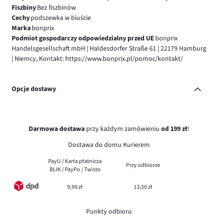
Fiszbiny
Bez fiszbinów
Cechy
podszewka w biuście
Marka
bonprix
Podmiot gospodarczy odpowiedzialny przed UE
bonprix
Handelsgesellschaft mbH | Haldesdorfer Straße 61 | 22179 Hamburg
| Niemcy, Kontakt: https://www.bonprix.pl/pomoc/kontakt/
Opcje dostawy
Darmowa dostawa
przy każdym zamówieniu
od 199 zł
!
Dostawa do domu Kurierem
PayU / Karta płatnicza
Przy odbiorze
BLIK / PayPo / Twisto
9,99 zł
13,50 zł
Punkty odbioru