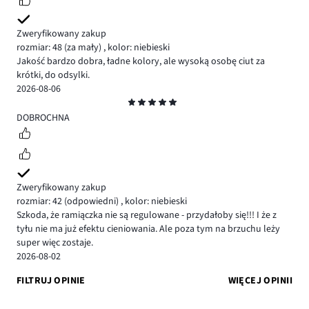
Zweryfikowany zakup
rozmiar: 48
(za mały)
,
kolor: niebieski
Jakość bardzo dobra, ładne kolory, ale wysoką osobę ciut za
krótki, do odsylki.
2026-08-06
Ocena
5
DOBROCHNA
Zweryfikowany zakup
rozmiar: 42
(odpowiedni)
,
kolor: niebieski
Szkoda, że ramiączka nie są regulowane - przydałoby się!!! I że z
tyłu nie ma już efektu cieniowania. Ale poza tym na brzuchu leży
super więc zostaje.
2026-08-02
FILTRUJ OPINIE
WIĘCEJ OPINII