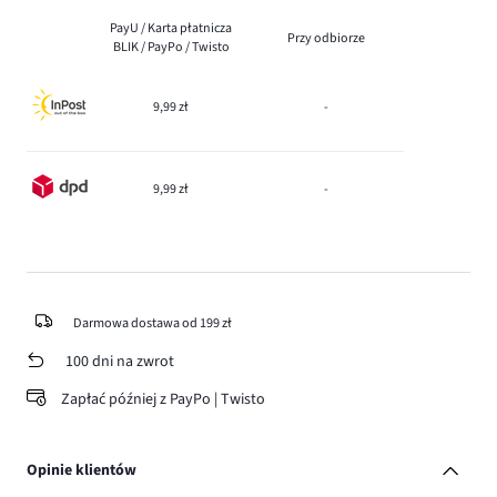
PayU / Karta płatnicza
Przy odbiorze
BLIK / PayPo / Twisto
9,99 zł
-
9,99 zł
-
Darmowa dostawa od 199 zł
100 dni na zwrot
Zapłać później z PayPo | Twisto
Opinie klientów