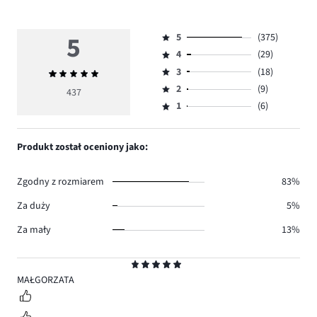
5
5
(375)
Ocena
4
(29)
5,
Ocena
ilość
3
(18)
Średnia
4,
Ocena
głosów
ocena
ilość
2
(9)
3,
437
Ocena
375.
5
głosów
ilość
1
(6)
2,
Ocena
29.
głosów
ilość
1,
18.
głosów
ilość
Produkt został oceniony jako:
9.
głosów
6.
Zgodny z rozmiarem
83%
Za duży
5%
Za mały
13%
Ocena
5
MAŁGORZATA