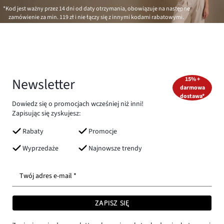
*Kod jest ważny przez 14 dni od daty otrzymania, obowiązuje na następne
zamówienie za min.
119 zł
i nie łączy się z innymi kodami rabatowymi.
Newsletter
15% +
darmowa
dostawa*
Dowiedz się o promocjach wcześniej niż inni!
Zapisując się zyskujesz:
Rabaty
Promocje
Wyprzedaże
Najnowsze trendy
Twój adres e-mail *
ZAPISZ SIĘ