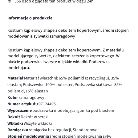
356 osób oglądało ten produkt w ciągu 24h
Informacje o produkcie
Kostium kąpielowy shape z dekoltem kopertowym, średni stopień
modelowania sylwetki szmaragdowy
Kostium kąpielowy shape z dekoltem kopertowym. Z materiału
modelującego sylwetkę, z efektem założenia kopertowego. W
biuście podszewka i wszyte miękkie wkładki. Podszewka
modelująca.
Materiał
Materiał wierzchni: 65% poliamid (z recyclingu), 35%
elastan; Podszewka: 100% poliester; Podszewka siatkowa: 85%
poliamid, 15% elastan
Kolor
szmaragdowy
Numer artykułu
97124495
Wyposażenie
podszewka modelująca, gumka pod biustem
Dekolt
Dekolt w serek
Wkładki
Wszyte wkładki
Ramiączka
ramiączka bez regulacji, Standardowe
Stopień modelowania
średni stopień modelowania sylw