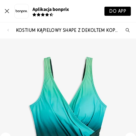
Aplikacja bonprix
DO APP
KOSTIUM KĄPIELOWY SHAPE Z DEKOLTEM KOPERTOWYM, ŚREDNI STOPIEŃ MODELOWANIA SYLWETKI
Szu
pr