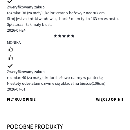
Zweryfikowany zakup
rozmiar: 38
(za mały)
,
kolor: czarno-beżowy z nadrukiem
Strój jest za krótki w tułowiu, chociaż mam tylko 163 cm wzrostu.
Spłaszcza i tak mały biust.
2026-07-24
Ocena
5
MONIKA
Zweryfikowany zakup
rozmiar: 40
(za mały)
,
kolor: beżowo-czarny w panterkę
Niestety odesłałam dziwnie się układał na biuście(106cm)
2026-07-01
FILTRUJ OPINIE
WIĘCEJ OPINII
PODOBNE PRODUKTY