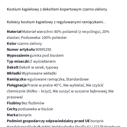
Kostium kąpielowy z dekoltem kopertowym czarno-zielony
Kobiecy kostium kąpielowy z regulowanymi ramiączkami. .
Materiał
Materiał wierzchni: 80% poliamid (z recyclingu), 20%
elastan; Podszewka: 100% poliester
Kolor
czarno-zielony
Numer artykułu
90995295
Wyposażenie
gumka pod biustem
Typ miseczki
Z wyściełaniem
Dekolt
Dekolt w serek, typowy
Wkładki
Wyjmowane wkładki
Ramiączka
regulowane ramiączka, Standardowe
Pielęgnacja
Pranie w pralce 40°C, Nie wybielać, Nie czyścić
chemicznie (Kółko – krzyż), Nie suszyć w suszarce bębnowej, Nie
prasować
Fiszbiny
Bez fiszbinów
Cechy
podszewka w biuście
Marka
bonprix
Podmiot gospodarczy odpowiedzialny przed UE
bonprix
Handelsgesellschaft mbH | Haldesdorfer Straße 61 | 22179 Hamburg