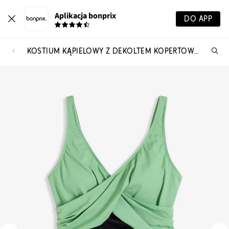
Aplikacja bonprix
DO APP
KOSTIUM KĄPIELOWY Z DEKOLTEM KOPERTOWYM
Szu
pr