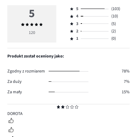
5
5
(103)
Ocena
4
(10)
5,
Ocena
ilość
3
(5)
Średnia
4,
Ocena
głosów
ocena
ilość
2
(2)
3,
120
Ocena
103.
5
głosów
ilość
1
(0)
2,
Ocena
10.
głosów
ilość
1,
5.
głosów
ilość
Produkt został oceniony jako:
2.
głosów
0.
Zgodny z rozmiarem
78%
Za duży
7%
Za mały
15%
Ocena
2
DOROTA