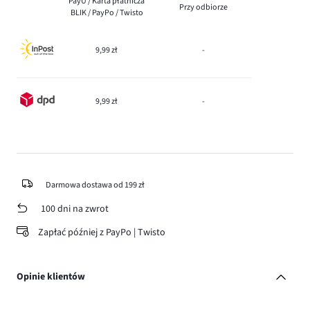
PayU / Karta płatnicza
Przy odbiorze
BLIK / PayPo / Twisto
9,99 zł
-
9,99 zł
-
Darmowa dostawa od 199 zł
100 dni na zwrot
Zapłać później z PayPo | Twisto
Opinie klientów