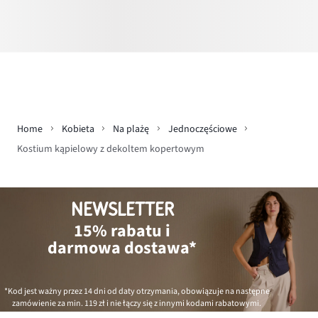
Home
Kobieta
Na plażę
Jednoczęściowe
Kostium kąpielowy z dekoltem kopertowym
NEWSLETTER
15% rabatu i
darmowa dostawa*
*Kod jest ważny przez 14 dni od daty otrzymania, obowiązuje na następne
zamówienie za min.
119 zł
i nie łączy się z innymi kodami rabatowymi.