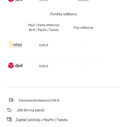
Punkty odbioru
PayU / Karta płatnicza
Przy odbiorze
BLIK / PayPo / Twisto
9,99 zł
-
9,99 zł
-
Darmowa dostawa od 199 zł
100 dni na zwrot
Zapłać później z PayPo | Twisto