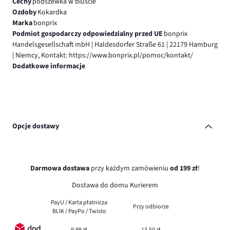
Cechy
podszewka w biuście
Ozdoby
Kokardka
Marka
bonprix
Podmiot gospodarczy odpowiedzialny przed UE
bonprix
Handelsgesellschaft mbH | Haldesdorfer Straße 61 | 22179 Hamburg
| Niemcy, Kontakt: https://www.bonprix.pl/pomoc/kontakt/
Dodatkowe informacje
Opcje dostawy
Darmowa dostawa
przy każdym zamówieniu
od 199 zł
!
Dostawa do domu Kurierem
PayU / Karta płatnicza
Przy odbiorze
BLIK / PayPo / Twisto
9,99 zł
13,50 zł