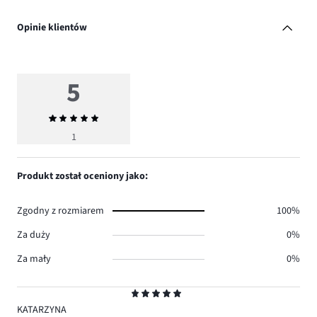
Opinie klientów
5
Średnia
ocena
1
5
Produkt został oceniony jako:
Zgodny z rozmiarem
100%
Za duży
0%
Za mały
0%
Ocena
5
KATARZYNA