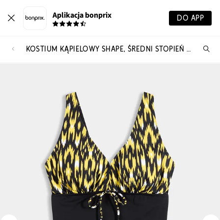
Aplikacja bonprix
DO APP
KOSTIUM KĄPIELOWY SHAPE, ŚREDNI STOPIEŃ MODELOWANIA SYLWETKI, NA SZEROKICH RAMIĄCZKACH
Szu
pr