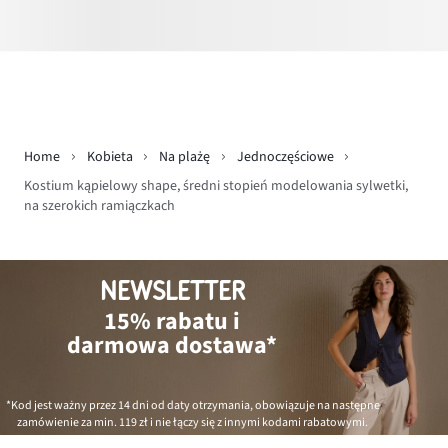
Home
Kobieta
Na plażę
Jednoczęściowe
Kostium kąpielowy shape, średni stopień modelowania sylwetki,
na szerokich ramiączkach
NEWSLETTER
15% rabatu i
darmowa dostawa*
*Kod jest ważny przez 14 dni od daty otrzymania, obowiązuje na następne
zamówienie za min.
119 zł
i nie łączy się z innymi kodami rabatowymi.