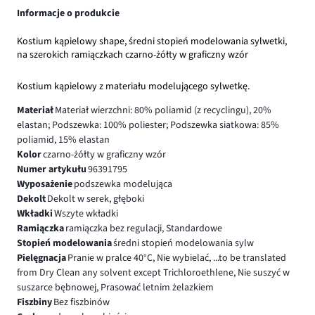
Informacje o produkcie
Kostium kąpielowy shape, średni stopień modelowania sylwetki,
na szerokich ramiączkach czarno-żółty w graficzny wzór
Kostium kąpielowy z materiału modelującego sylwetkę.
Materiał
Materiał wierzchni: 80% poliamid (z recyclingu), 20%
elastan; Podszewka: 100% poliester; Podszewka siatkowa: 85%
poliamid, 15% elastan
Kolor
czarno-żółty w graficzny wzór
Numer artykułu
96391795
Wyposażenie
podszewka modelująca
Dekolt
Dekolt w serek, głęboki
Wkładki
Wszyte wkładki
Ramiączka
ramiączka bez regulacji, Standardowe
Stopień modelowania
średni stopień modelowania sylw
Pielęgnacja
Pranie w pralce 40°C, Nie wybielać, ...to be translated
from Dry Clean any solvent except Trichloroethlene, Nie suszyć w
suszarce bębnowej, Prasować letnim żelazkiem
Fiszbiny
Bez fiszbinów