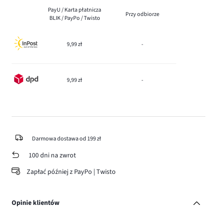
PayU / Karta płatnicza
Przy odbiorze
BLIK / PayPo / Twisto
9,99 zł
-
9,99 zł
-
Darmowa dostawa od 199 zł
100 dni na zwrot
Zapłać później z PayPo | Twisto
Opinie klientów