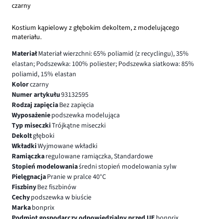
czarny
Kostium kąpielowy z głębokim dekoltem, z modelującego
materiału.
Materiał
Materiał wierzchni: 65% poliamid (z recyclingu), 35%
elastan; Podszewka: 100% poliester; Podszewka siatkowa: 85%
poliamid, 15% elastan
Kolor
czarny
Numer artykułu
93132595
Rodzaj zapięcia
Bez zapięcia
Wyposażenie
podszewka modelująca
Typ miseczki
Trójkątne miseczki
Dekolt
głęboki
Wkładki
Wyjmowane wkładki
Ramiączka
regulowane ramiączka, Standardowe
Stopień modelowania
średni stopień modelowania sylw
Pielęgnacja
Pranie w pralce 40°C
Fiszbiny
Bez fiszbinów
Cechy
podszewka w biuście
Marka
bonprix
Podmiot gospodarczy odpowiedzialny przed UE
bonprix