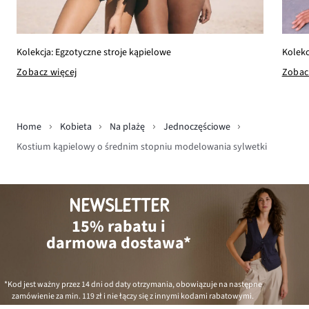
Kolekc
Kolekcja: Egzotyczne stroje kąpielowe
Zobac
Zobacz więcej
Home
Kobieta
Na plażę
Jednoczęściowe
Kostium kąpielowy o średnim stopniu modelowania sylwetki
NEWSLETTER
15% rabatu i
darmowa dostawa*
*Kod jest ważny przez 14 dni od daty otrzymania, obowiązuje na następne
zamówienie za min.
119 zł
i nie łączy się z innymi kodami rabatowymi.