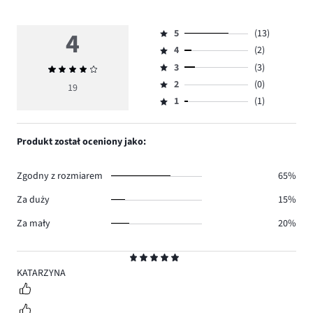
4
5
(13)
Ocena
4
(2)
5,
Ocena
ilość
3
(3)
Średnia
4,
Ocena
głosów
ocena
ilość
2
(0)
3,
19
Ocena
13.
4
głosów
ilość
1
(1)
2,
Ocena
2.
głosów
ilość
1,
3.
głosów
ilość
Produkt został oceniony jako:
0.
głosów
1.
Zgodny z rozmiarem
65%
Za duży
15%
Za mały
20%
Ocena
5
KATARZYNA