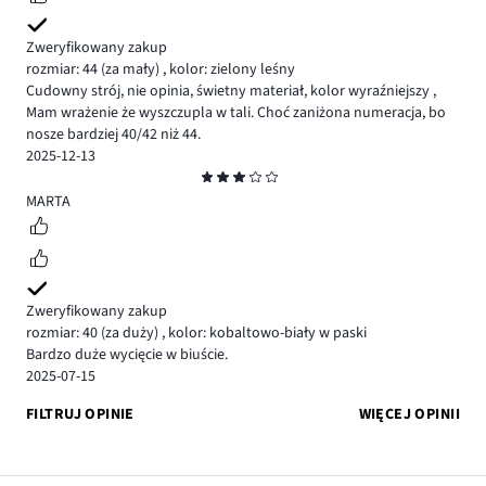
Zweryfikowany zakup
rozmiar: 44
(za mały)
,
kolor: zielony leśny
Cudowny strój, nie opinia, świetny materiał, kolor wyraźniejszy ,
Mam wrażenie że wyszczupla w tali. Choć zaniżona numeracja, bo
nosze bardziej 40/42 niż 44.
2025-12-13
Ocena
3
MARTA
Zweryfikowany zakup
rozmiar: 40
(za duży)
,
kolor: kobaltowo-biały w paski
Bardzo duże wycięcie w biuście.
2025-07-15
FILTRUJ OPINIE
WIĘCEJ OPINII