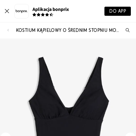
Aplikacja bonprix
DO APP
KOSTIUM KĄPIELOWY O ŚREDNIM STOPNIU MODELOWANIA SYLWETKI
Szu
pr