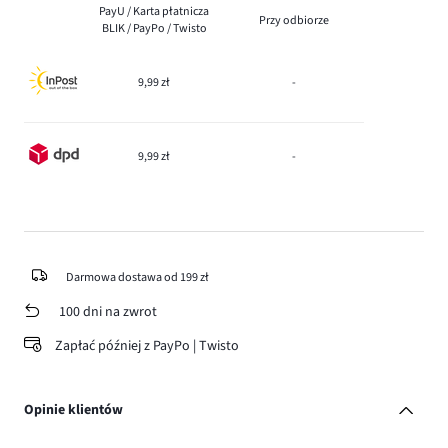
PayU / Karta płatnicza
Przy odbiorze
BLIK / PayPo / Twisto
9,99 zł
-
9,99 zł
-
Darmowa dostawa od 199 zł
100 dni na zwrot
Zapłać później z PayPo | Twisto
Opinie klientów