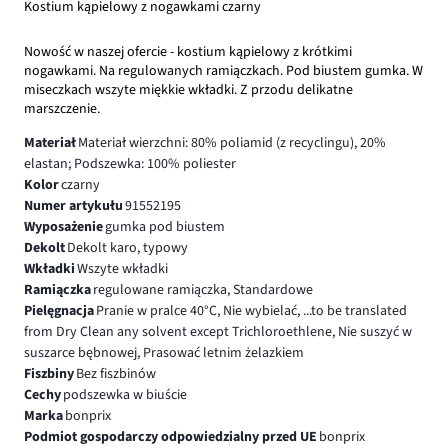
Kostium kąpielowy z nogawkami czarny
Nowość w naszej ofercie - kostium kąpielowy z krótkimi
nogawkami. Na regulowanych ramiączkach. Pod biustem gumka. W
miseczkach wszyte miękkie wkładki. Z przodu delikatne
marszczenie.
Materiał
Materiał wierzchni: 80% poliamid (z recyclingu), 20%
elastan; Podszewka: 100% poliester
Kolor
czarny
Numer artykułu
91552195
Wyposażenie
gumka pod biustem
Dekolt
Dekolt karo, typowy
Wkładki
Wszyte wkładki
Ramiączka
regulowane ramiączka, Standardowe
Pielęgnacja
Pranie w pralce 40°C, Nie wybielać, ...to be translated
from Dry Clean any solvent except Trichloroethlene, Nie suszyć w
suszarce bębnowej, Prasować letnim żelazkiem
Fiszbiny
Bez fiszbinów
Cechy
podszewka w biuście
Marka
bonprix
Podmiot gospodarczy odpowiedzialny przed UE
bonprix