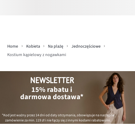
Home
Kobieta
Na plażę
Jednoczęściowe
Kostium kąpielowy z nogawkami
NEWSLETTER
15% rabatu i
darmowa dostawa*
*Kod jest ważny przez 14 dni od daty otrzymania, obowiązuje na następne
zamówienie za min.
119 zł
i nie łączy się z innymi kodami rabatowymi.