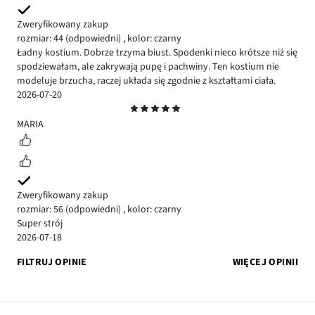
Zweryfikowany zakup
rozmiar: 44
(odpowiedni)
,
kolor: czarny
Ładny kostium. Dobrze trzyma biust. Spodenki nieco krótsze niż się
spodziewałam, ale zakrywają pupę i pachwiny. Ten kostium nie
modeluje brzucha, raczej układa się zgodnie z kształtami ciała.
2026-07-20
Ocena
5
MARIA
Zweryfikowany zakup
rozmiar: 56
(odpowiedni)
,
kolor: czarny
Super strój
2026-07-18
FILTRUJ OPINIE
WIĘCEJ OPINII