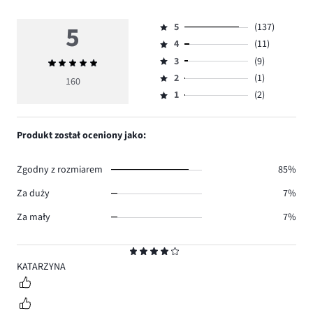
5
5
(137)
Ocena
4
(11)
5,
Ocena
ilość
3
(9)
Średnia
4,
Ocena
głosów
ocena
ilość
2
(1)
3,
160
Ocena
137.
5
głosów
ilość
1
(2)
2,
Ocena
11.
głosów
ilość
1,
9.
głosów
ilość
Produkt został oceniony jako:
1.
głosów
2.
Zgodny z rozmiarem
85%
Za duży
7%
Za mały
7%
Ocena
4
KATARZYNA