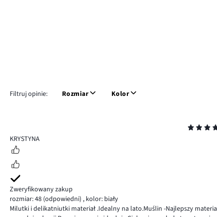
Filtruj opinie:
Rozmiar
Kolor
Ocena
5
KRYSTYNA
Zweryfikowany zakup
rozmiar: 48
(odpowiedni)
,
kolor: biały
Milutki i delikatniutki materiał .Idealny na lato.Muślin -Najlepszy materi