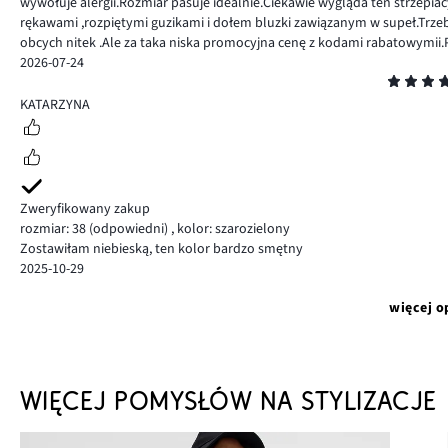
wywołuje alergii.Rozmiar pasuje idealnie.Ciekawie wygląda ten strzepia
rękawami ,rozpiętymi guzikami i dołem bluzki zawiązanym w supeł.Trzeb
obcych nitek .Ale za taka niska promocyjna cenę z kodami rabatowymii
2026-07-24
Ocena
5
KATARZYNA
Zweryfikowany zakup
rozmiar: 38
(odpowiedni)
,
kolor: szarozielony
Zostawiłam niebieską, ten kolor bardzo smętny
2025-10-29
więcej o
WIĘCEJ POMYSŁÓW NA STYLIZACJE