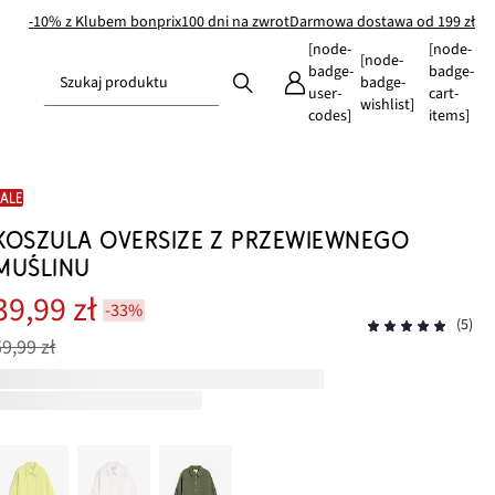
-10% z Klubem bonprix
100 dni na zwrot
Darmowa dostawa od 199 zł
[node-
[node-
[node-
badge-
badge-
Szukaj produktu
badge-
user-
cart-
wishlist]
codes]
items]
SALE
KOSZULA OVERSIZE Z PRZEWIEWNEGO
MUŚLINU
39,99 zł
-33%
(5)
59,99 zł