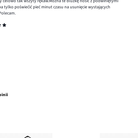
cy celowo tak wszyty rękaw.Można te bluzkę nosić z podwiniętymi
a tylko poświećić pieć minut czasu na usunięcie wystających
.Polecam.
pinii