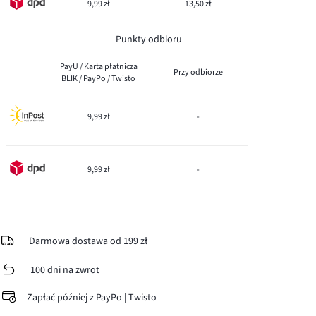
9,99 zł
13,50 zł
Punkty odbioru
PayU / Karta płatnicza
Przy odbiorze
BLIK / PayPo / Twisto
9,99 zł
-
9,99 zł
-
Darmowa dostawa od 199 zł
100 dni na zwrot
Zapłać później z PayPo | Twisto