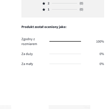
głosów
ilość
2
(0)
3,
Ocena
4.
głosów
ilość
1
(0)
2,
Ocena
1.
głosów
ilość
1,
0.
głosów
ilość
0.
głosów
Produkt został oceniony jako:
0.
Zgodny z
100%
rozmiarem
Za duży
0%
Za mały
0%