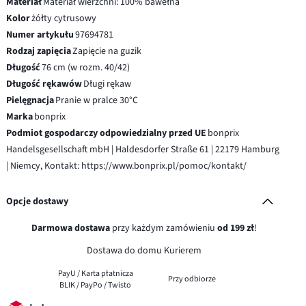
Materiał
Materiał wierzchni: 100% bawełna
Kolor
żółty cytrusowy
Numer artykułu
97694781
Rodzaj zapięcia
Zapięcie na guzik
Długość
76 cm (w rozm. 40/42)
Długość rękawów
Długi rękaw
Pielęgnacja
Pranie w pralce 30°C
Marka
bonprix
Podmiot gospodarczy odpowiedzialny przed UE
bonprix
Handelsgesellschaft mbH | Haldesdorfer Straße 61 | 22179 Hamburg
| Niemcy, Kontakt: https://www.bonprix.pl/pomoc/kontakt/
Opcje dostawy
Darmowa dostawa
przy każdym zamówieniu
od 199 zł
!
Dostawa do domu Kurierem
PayU / Karta płatnicza
Przy odbiorze
BLIK / PayPo / Twisto