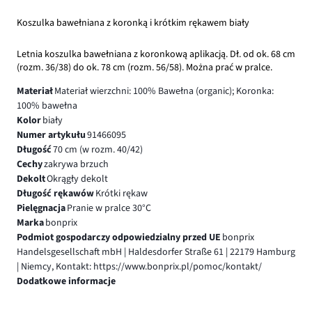
Koszulka bawełniana z koronką i krótkim rękawem biały
Letnia koszulka bawełniana z koronkową aplikacją. Dł. od ok. 68 cm
(rozm. 36/38) do ok. 78 cm (rozm. 56/58). Można prać w pralce.
Materiał
Materiał wierzchni: 100% Bawełna (organic); Koronka:
100% bawełna
Kolor
biały
Numer artykułu
91466095
Długość
70 cm (w rozm. 40/42)
Cechy
zakrywa brzuch
Dekolt
Okrągły dekolt
Długość rękawów
Krótki rękaw
Pielęgnacja
Pranie w pralce 30°C
Marka
bonprix
Podmiot gospodarczy odpowiedzialny przed UE
bonprix
Handelsgesellschaft mbH | Haldesdorfer Straße 61 | 22179 Hamburg
| Niemcy, Kontakt: https://www.bonprix.pl/pomoc/kontakt/
Dodatkowe informacje