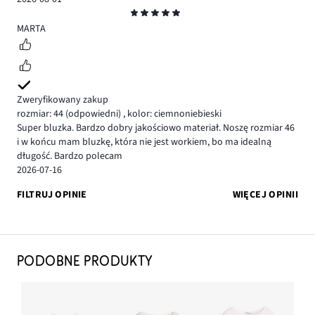
Ocena
5
MARTA
Zweryfikowany zakup
rozmiar: 44
(odpowiedni)
,
kolor: ciemnoniebieski
Super bluzka. Bardzo dobry jakościowo materiał. Noszę rozmiar 46
i w końcu mam bluzkę, która nie jest workiem, bo ma idealną
długość. Bardzo polecam
2026-07-16
FILTRUJ OPINIE
WIĘCEJ OPINII
PODOBNE PRODUKTY