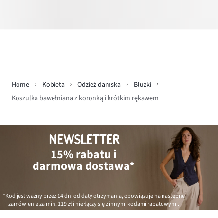
Home
Kobieta
Odzież damska
Bluzki
Koszulka bawełniana z koronką i krótkim rękawem
NEWSLETTER
15% rabatu i
darmowa dostawa*
*Kod jest ważny przez 14 dni od daty otrzymania, obowiązuje na następne
zamówienie za min.
119 zł
i nie łączy się z innymi kodami rabatowymi.