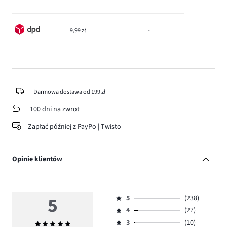
9,99 zł
-
Darmowa dostawa od 199 zł
100 dni na zwrot
Zapłać później z PayPo | Twisto
Opinie klientów
5
5
(238)
Ocena
4
(27)
5,
Ocena
ilość
3
(10)
Średnia
4,