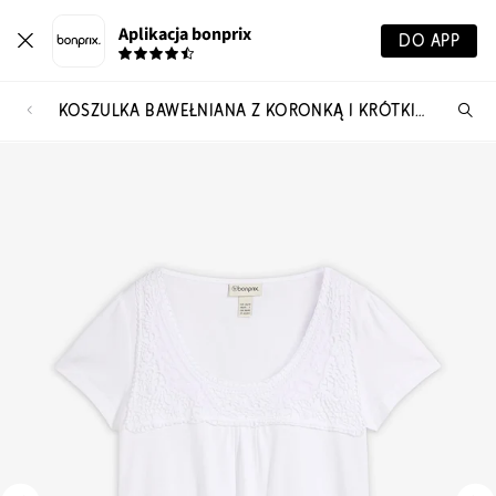
Aplikacja bonprix
DO APP
KOSZULKA BAWEŁNIANA Z KORONKĄ I KRÓTKIM RĘKAWEM
Szu
pr