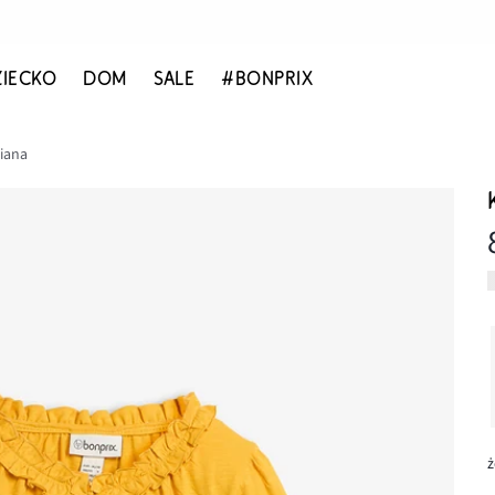
ZIECKO
DOM
SALE
#BONPRIX
iana
ż