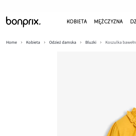
KOBIETA
MĘŻCZYZNA
D
Home
Kobieta
Odzież damska
Bluzki
Koszulka bawełn