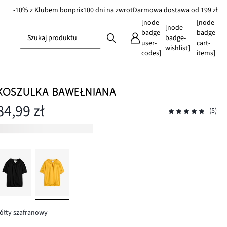
-10% z Klubem bonprix
100 dni na zwrot
Darmowa dostawa od 199 zł
[node-
[node-
[node-
badge-
badge-
Szukaj produktu
badge-
user-
cart-
wishlist]
codes]
items]
KOSZULKA BAWEŁNIANA
84,99 zł
(5)
ółty szafranowy