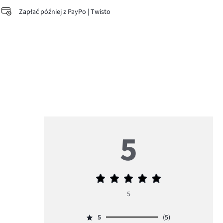
Zapłać później z PayPo | Twisto
5
Średnia
ocena
5
5
5
(5)
Ocena