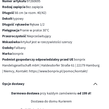
Numer artykułu
97260695
Rodzaj zapięcia
Bez zapięcia
Długość
66 cm (w rozm. 40/42)
Dekolt
typowy
Długość rękawów
Rękaw 1/2
Pielęgnacja
Pranie w pralce 30°C
Przezroczystość
Nieprześwitujący
Wskazówka
Artykuł jest w rzeczywistości szerszy
Ozdoby
Falbany
Marka
bonprix
Podmiot gospodarczy odpowiedzialny przed UE
bonprix
Handelsgesellschaft mbH | Haldesdorfer Straße 61 | 22179 Hamburg
| Niemcy, Kontakt: https://www.bonprix.pl/pomoc/kontakt/
Opcje dostawy
Darmowa dostawa
przy każdym zamówieniu
od 199 zł
!
Dostawa do domu Kurierem