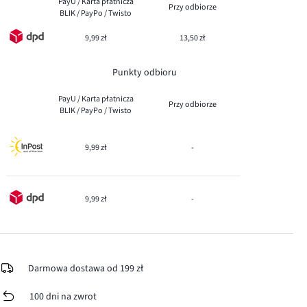
PayU / Karta płatnicza
Przy odbiorze
BLIK / PayPo / Twisto
9,99 zł
13,50 zł
Punkty odbioru
PayU / Karta płatnicza
Przy odbiorze
BLIK / PayPo / Twisto
9,99 zł
-
9,99 zł
-
Darmowa dostawa od 199 zł
100 dni na zwrot