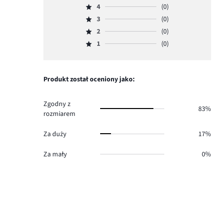
4
(0)
5,
Ocena
ilość
3
(0)
4,
Ocena
głosów
ilość
2
(0)
3,
Ocena
5.
głosów
ilość
1
(0)
2,
Ocena
0.
głosów
ilość
1,
0.
głosów
ilość
0.
głosów
Produkt został oceniony jako:
0.
Zgodny z
83%
rozmiarem
Za duży
17%
Za mały
0%