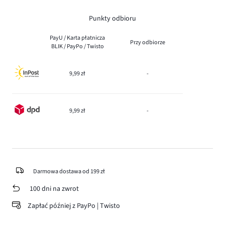
Punkty odbioru
PayU / Karta płatnicza
Przy odbiorze
BLIK / PayPo / Twisto
9,99 zł
-
9,99 zł
-
Darmowa dostawa od 199 zł
100 dni na zwrot
Zapłać później z PayPo | Twisto