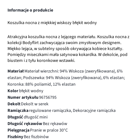
Informacje o produkcie
Koszulka nocna z miękkiej wiskozy błękit wodny
Atrakcyjna koszulka nocna z lejącego materiału. Koszulka nocna z
kolekcji Bodyflirt zachwycająca swoim zmysłowym designem.
Miękko lejąca, w subtelny sposób okrywająca kobiece kształty.
Pomiędzy miseczkami mała satynowa kokardka. W dekolcie, pod
biustem i z tyłu koronkowe wstawki.
Materiał
Materiał wierzchni: 94% Wiskoza (zweryfikowana), 6%
elastan; Podszewka: 94% Wiskoza (zweryfikowana), 6% elastan;
Koronka: 88% poliamid, 12% elastan
Kolor
błękit wodny
Numer artykułu
96756795
Dekolt
Dekolt w serek
Ramiączka
regulowane ramiączka, Dekoracyjne ramiączka
Długość
długość mini
Długość rękawów
Bez rękawów
Pielęgnacja
Pranie w pralce 30°C
Fiszbiny
Bez fiszbinów