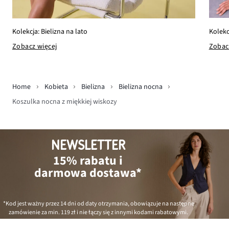
Kolekc
Kolekcja: Bielizna na lato
Zobac
Zobacz więcej
Home
Kobieta
Bielizna
Bielizna nocna
Koszulka nocna z miękkiej wiskozy
NEWSLETTER
15% rabatu i
darmowa dostawa*
*Kod jest ważny przez 14 dni od daty otrzymania, obowiązuje na następne
zamówienie za min.
119 zł
i nie łączy się z innymi kodami rabatowymi.