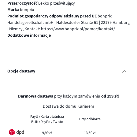
Przezroczystość
Lekko prześwitujący
Marka
bonprix
Podmiot gospodarczy odpowiedzialny przed UE
bonprix
Handelsgesellschaft mbH | Haldesdorfer Straße 61 | 22179 Hamburg
| Niemcy, Kontakt: https://www.bonprix.pl/pomoc/kontakt/
Dodatkowe informacje
Opcje dostawy
Darmowa dostawa
przy każdym zamówieniu
od 199 zł
!
Dostawa do domu Kurierem
PayU / Karta płatnicza
Przy odbiorze
BLIK / PayPo / Twisto
9,99 zł
13,50 zł