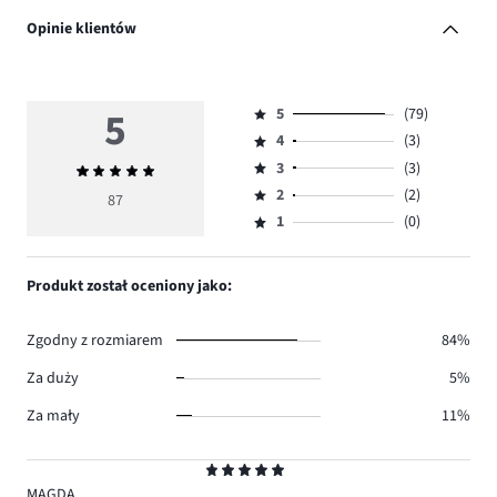
Opinie klientów
5
5
(79)
Ocena
4
(3)
5,
Ocena
ilość
3
(3)
Średnia
4,
Ocena
głosów
ocena
ilość
2
(2)
3,
87
Ocena
79.
5
głosów
ilość
1
(0)
2,
Ocena
3.
głosów
ilość
1,
3.
głosów
ilość
Produkt został oceniony jako:
2.
głosów
0.
Zgodny z rozmiarem
84%
Za duży
5%
Za mały
11%
Ocena
5
MAGDA