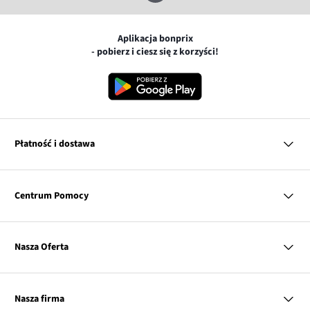
Aplikacja bonprix
- pobierz i ciesz się z korzyści!
Płatność i dostawa
MasterCard
Centrum Pomocy
Płatność online (PayU)
VISA
BLIK
Pytania i odpowiedzi
Google pay
Dostawa i płatność
Nasza Oferta
Zwroty i reklamacje
Apple pay
Pierwszy darmowy zwrot
PayPo
Kobieta
Tabele rozmiarów
Twisto
Mężczyzna
Klub bonprix
Nasza firma
Discover
Dziecko