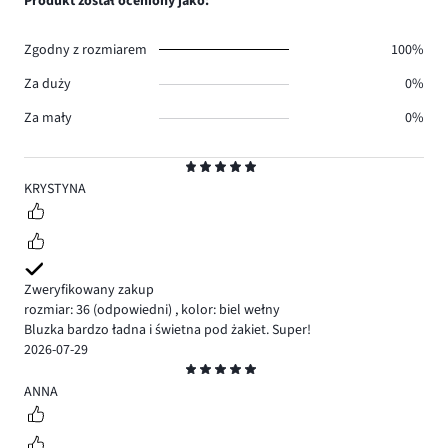
Produkt został oceniony jako:
0.
głosów
0.
Zgodny z rozmiarem
100%
Za duży
0%
Za mały
0%
Ocena
5
KRYSTYNA
Zweryfikowany zakup
rozmiar: 36
(odpowiedni)
,
kolor: biel wełny
Bluzka bardzo ładna i świetna pod żakiet. Super!
2026-07-29
Ocena
5
ANNA