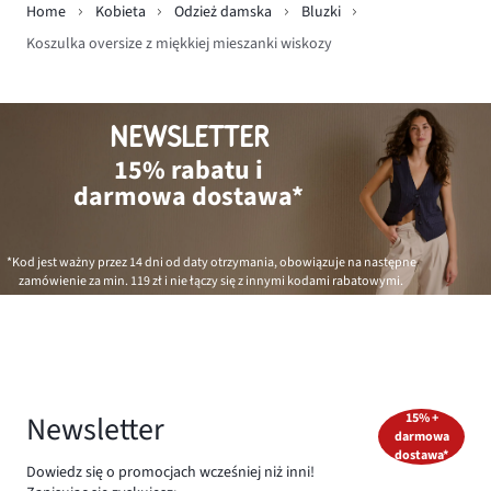
Home
Kobieta
Odzież damska
Bluzki
Koszulka oversize z miękkiej mieszanki wiskozy
NEWSLETTER
15% rabatu i
darmowa dostawa*
*Kod jest ważny przez 14 dni od daty otrzymania, obowiązuje na następne
zamówienie za min.
119 zł
i nie łączy się z innymi kodami rabatowymi.
Newsletter
15% +
darmowa
dostawa*
Dowiedz się o promocjach wcześniej niż inni!