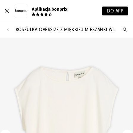
Aplikacja bonprix
DO APP
KOSZULKA OVERSIZE Z MIĘKKIEJ MIESZANKI WISKOZY
Szu
pr