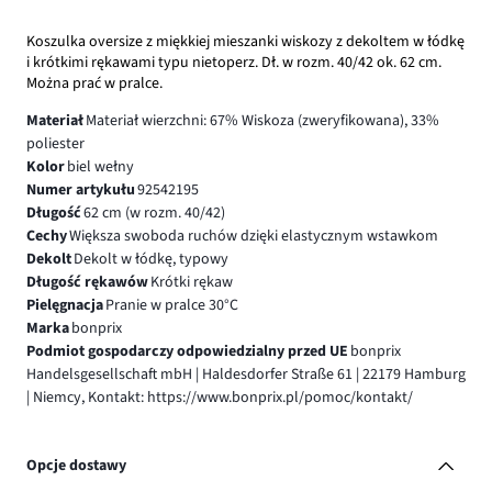
Koszulka oversize z miękkiej mieszanki wiskozy z dekoltem w łódkę
i krótkimi rękawami typu nietoperz. Dł. w rozm. 40/42 ok. 62 cm.
Można prać w pralce.
Materiał
Materiał wierzchni: 67% Wiskoza (zweryfikowana), 33%
poliester
Kolor
biel wełny
Numer artykułu
92542195
Długość
62 cm (w rozm. 40/42)
Cechy
Większa swoboda ruchów dzięki elastycznym wstawkom
Dekolt
Dekolt w łódkę, typowy
Długość rękawów
Krótki rękaw
Pielęgnacja
Pranie w pralce 30°C
Marka
bonprix
Podmiot gospodarczy odpowiedzialny przed UE
bonprix
Handelsgesellschaft mbH | Haldesdorfer Straße 61 | 22179 Hamburg
| Niemcy, Kontakt: https://www.bonprix.pl/pomoc/kontakt/
Opcje dostawy