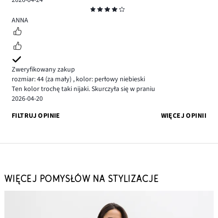
2026-04-24
Ocena
4
ANNA
Zweryfikowany zakup
rozmiar: 44
(za mały)
,
kolor: perłowy niebieski
Ten kolor trochę taki nijaki. Skurczyła się w praniu
2026-04-20
FILTRUJ OPINIE
WIĘCEJ OPINII
WIĘCEJ POMYSŁÓW NA STYLIZACJE