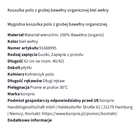
Koszulka polo z grubej bawełny organicznej biel wełny
Wygodna koszulka polo z grubej bawełny organicznej.
Materiał
Materiał wierzchni: 100% Bawełna (organic)
Kolor
biel wełny
Numer artykułu
91688995
Rodzaj zapięcia
Guziki, Zapięcie z przodu
Długość
62 cm (w rozm. 40/42)
Dekolt
płytki
Kołnierz
Kołnierzyk polo
Długość rękawów
Długi rękaw
Pielęgnacja
Pranie w pralce 30°C
Marka
bonprix
Podmiot gospodarczy odpowiedzialny przed UE
bonprix
Handelsgesellschaft mbH | Haldesdorfer Straße 61 | 22179 Hamburg
| Niemcy, Kontakt: https://www.bonprix.pl/pomoc/kontakt/
Dodatkowe informacje