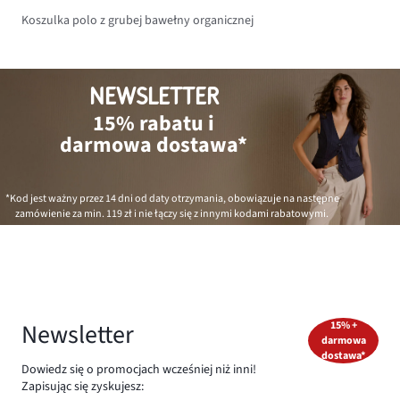
Koszulka polo z grubej bawełny organicznej
NEWSLETTER
15% rabatu i
darmowa dostawa*
*Kod jest ważny przez 14 dni od daty otrzymania, obowiązuje na następne
zamówienie za min.
119 zł
i nie łączy się z innymi kodami rabatowymi.
Newsletter
15% +
darmowa
dostawa*
Dowiedz się o promocjach wcześniej niż inni!
Zapisując się zyskujesz: