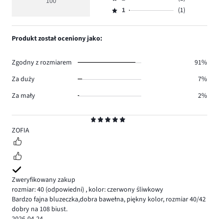
3,
100
Ocena
92.
5
głosów
ilość
1
(1)
2,
Ocena
6.
głosów
ilość
1,
0.
głosów
ilość
Produkt został oceniony jako:
1.
głosów
1.
Zgodny z rozmiarem
91%
Za duży
7%
Za mały
2%
Ocena
5
ZOFIA
Zweryfikowany zakup
rozmiar: 40
(odpowiedni)
,
kolor: czerwony śliwkowy
Bardzo fajna bluzeczka,dobra bawełna, piękny kolor, rozmiar 40/42
dobry na 108 biust.