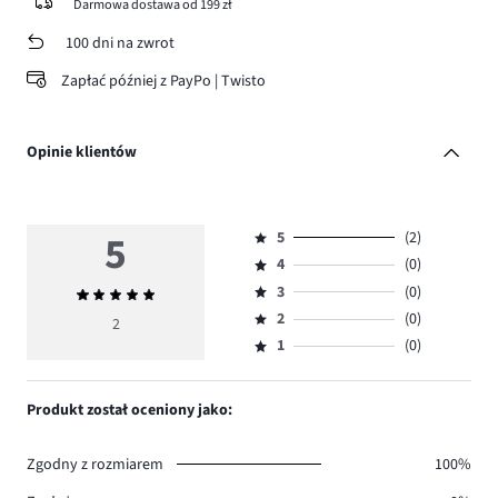
Darmowa dostawa od 199 zł
100 dni na zwrot
Zapłać później z PayPo | Twisto
Opinie klientów
5
5
(2)
Ocena
4
(0)
5,
Ocena
ilość
3
(0)
Średnia
4,
Ocena
głosów
ocena
ilość
2
(0)
3,
2
Ocena
2.
5
głosów
ilość
1
(0)
2,
Ocena
0.
głosów
ilość
1,
0.
głosów
ilość
Produkt został oceniony jako:
0.
głosów
0.
Zgodny z rozmiarem
100%