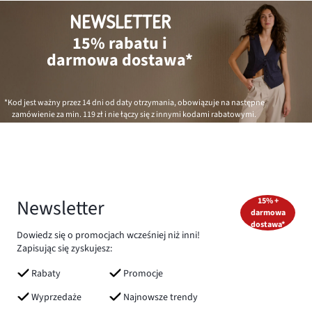
NEWSLETTER
15% rabatu i
darmowa dostawa*
*Kod jest ważny przez 14 dni od daty otrzymania, obowiązuje na następne
zamówienie za min.
119 zł
i nie łączy się z innymi kodami rabatowymi.
Newsletter
15% +
darmowa
dostawa*
Dowiedz się o promocjach wcześniej niż inni!
Zapisując się zyskujesz:
Rabaty
Promocje
Wyprzedaże
Najnowsze trendy