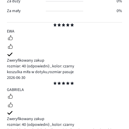
Za duży
0%
Za mały
0%
Ocena
5
EWA
Zweryfikowany zakup
rozmiar: 40
(odpowiedni)
,
kolor: czarny
koszulka miła w dotyku,rozmiar pasuje
2026-06-30
Ocena
5
GABRIELA
Zweryfikowany zakup
rozmiar: 40
(odpowiedni)
,
kolor: czarny