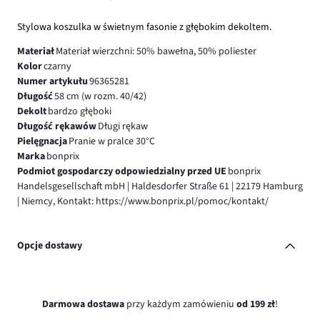
Stylowa koszulka w świetnym fasonie z głębokim dekoltem.
Materiał
Materiał wierzchni: 50% bawełna, 50% poliester
Kolor
czarny
Numer artykułu
96365281
Długość
58 cm (w rozm. 40/42)
Dekolt
bardzo głęboki
Długość rękawów
Długi rękaw
Pielęgnacja
Pranie w pralce 30°C
Marka
bonprix
Podmiot gospodarczy odpowiedzialny przed UE
bonprix
Handelsgesellschaft mbH | Haldesdorfer Straße 61 | 22179 Hamburg
| Niemcy, Kontakt: https://www.bonprix.pl/pomoc/kontakt/
Opcje dostawy
Darmowa dostawa
przy każdym zamówieniu
od 199 zł
!