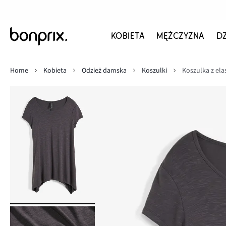
KOBIETA
MĘŻCZYZNA
D
Home
Kobieta
Odzież damska
Koszulki
Koszulka z ela