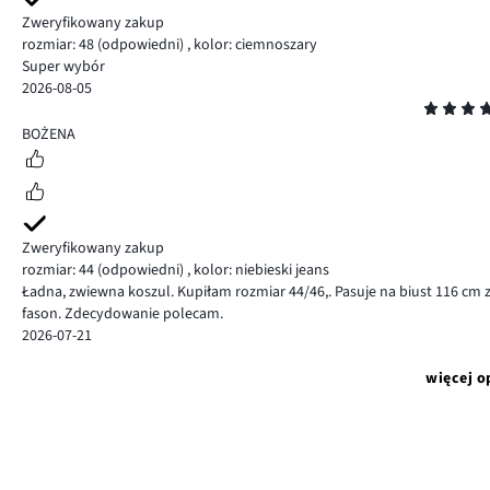
Zweryfikowany zakup
rozmiar: 48
(odpowiedni)
,
kolor: ciemnoszary
Super wybór
2026-08-05
Ocena
5
BOŻENA
Zweryfikowany zakup
rozmiar: 44
(odpowiedni)
,
kolor: niebieski jeans
Ładna, zwiewna koszul. Kupiłam rozmiar 44/46,. Pasuje na biust 116 cm z
fason. Zdecydowanie polecam.
2026-07-21
więcej o