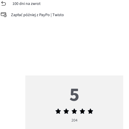
100 dni na zwrot
Zapłać później z PayPo | Twisto
5
Średnia
ocena
204
5