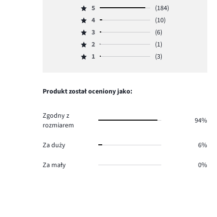
5
(184)
Ocena
4
(10)
5,
Ocena
ilość
3
(6)
4,
Ocena
głosów
ilość
2
(1)
3,
Ocena
184.
głosów
ilość
1
(3)
2,
Ocena
10.
głosów
ilość
1,
6.
głosów
ilość
1.
głosów
Produkt został oceniony jako:
3.
Zgodny z
94%
rozmiarem
Za duży
6%
Za mały
0%