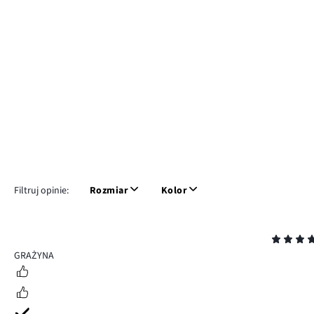
Filtruj opinie:
Rozmiar
Kolor
Ocena
5
GRAŻYNA