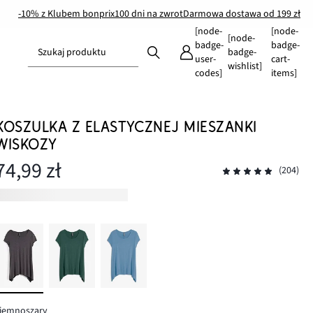
-10% z Klubem bonprix
100 dni na zwrot
Darmowa dostawa od 199 zł
[node-
[node-
[node-
badge-
badge-
Szukaj produktu
badge-
user-
cart-
wishlist]
codes]
items]
KOSZULKA Z ELASTYCZNEJ MIESZANKI
WISKOZY
74,99 zł
(204)
ciemnoszary