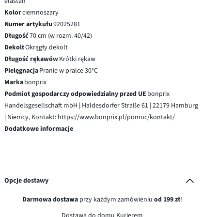
elastan
Kolor
ciemnoszary
Numer artykułu
92025281
Długość
70 cm (w rozm. 40/42)
Dekolt
Okrągły dekolt
Długość rękawów
Krótki rękaw
Pielęgnacja
Pranie w pralce 30°C
Marka
bonprix
Podmiot gospodarczy odpowiedzialny przed UE
bonprix
Handelsgesellschaft mbH | Haldesdorfer Straße 61 | 22179 Hamburg
| Niemcy, Kontakt: https://www.bonprix.pl/pomoc/kontakt/
Dodatkowe informacje
Opcje dostawy
Darmowa dostawa
przy każdym zamówieniu
od 199 zł
!
Dostawa do domu Kurierem