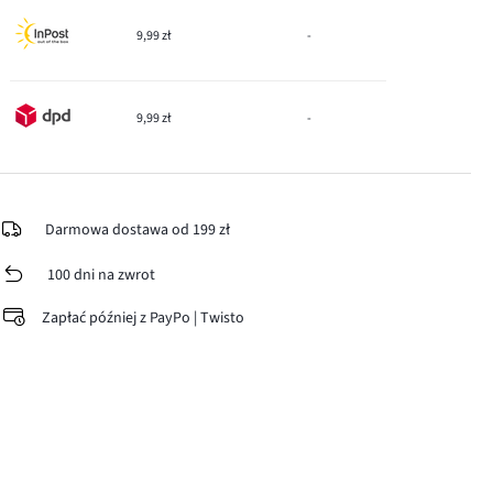
9,99 zł
-
9,99 zł
-
Darmowa dostawa od 199 zł
100 dni na zwrot
Zapłać później z PayPo | Twisto