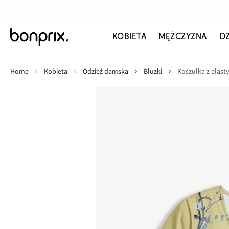
KOBIETA
MĘŻCZYZNA
D
Home
Kobieta
Odzież damska
Bluzki
Koszulka z elas