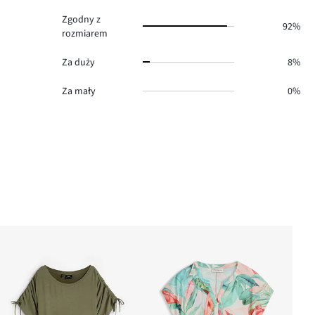
Zgodny z
92%
rozmiarem
Za duży
8%
Za mały
0%