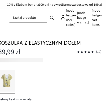
-10% z Klubem bonprix
100 dni na zwrot
Darmowa dostawa od 199 zł
[node-
[node-
[node-
badge-
badge-
Szukaj produktu
badge-
user-
cart-
wishlist]
codes]
items]
KOSZULKA Z ELASTYCZNYM DOŁEM
39,99 zł
(12)
ielony kaktus w kwiaty