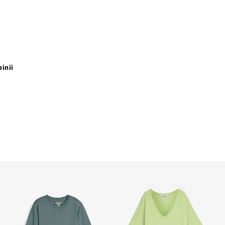
pinii