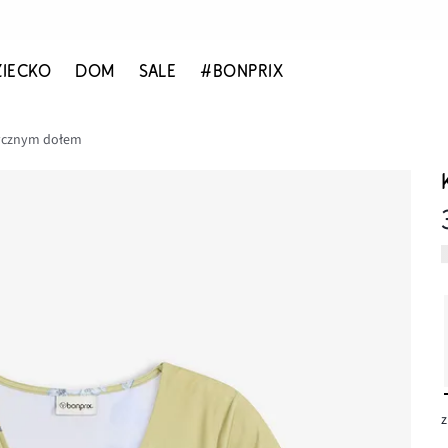
ZIECKO
DOM
SALE
#BONPRIX
tycznym dołem
z