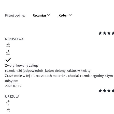
Filtruj opinie:
Rozmiar
Kolor
Ocena
4
MIROSŁAWA
Zweryfikowany zakup
rozmiar: 36
(odpowiedni)
,
kolor: zielony kaktus w kwiaty
Zraził mnie w tej bluzce zapach materiału chociaż rozmiar zgodny z tym
odsyłam
2026-07-12
Ocena
5
URSZULA