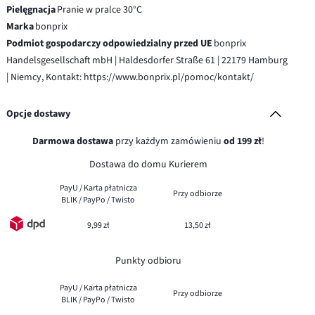
Pielęgnacja
Pranie w pralce 30°C
Marka
bonprix
Podmiot gospodarczy odpowiedzialny przed UE
bonprix
Handelsgesellschaft mbH | Haldesdorfer Straße 61 | 22179 Hamburg
| Niemcy, Kontakt: https://www.bonprix.pl/pomoc/kontakt/
Opcje dostawy
Darmowa dostawa
przy każdym zamówieniu
od 199 zł
!
Dostawa do domu Kurierem
PayU / Karta płatnicza
Przy odbiorze
BLIK / PayPo / Twisto
9,99 zł
13,50 zł
Punkty odbioru
PayU / Karta płatnicza
Przy odbiorze
BLIK / PayPo / Twisto