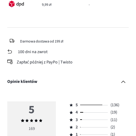
9,99 zł
-
Darmowa dostawa od 199 zł
100 dni na zwrot
Zapłać później z PayPo | Twisto
Opinie klientów
5
5
(136)
Ocena
4
(19)
5,
Ocena
ilość
3
(11)
Średnia
4,
Ocena
głosów
ocena
ilość
2
(2)
3,
169
Ocena
136.
5
głosów
ilość
1
(1)
2,