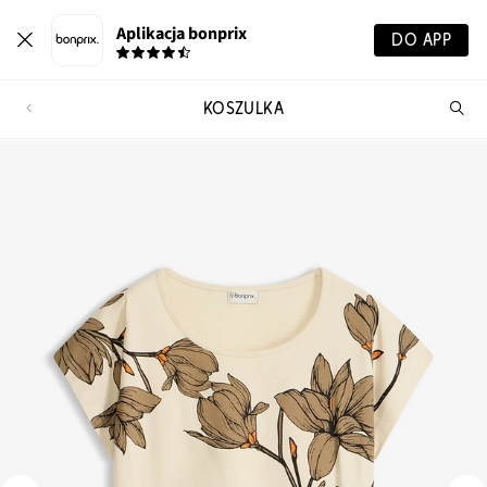
Aplikacja bonprix
DO APP
KOSZULKA
Szu
pr