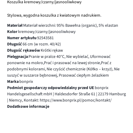
Koszulka kremowy/czarny/jasnooliwkowy
Stylowa, wygodna koszulka z kwiatowym nadrukiem.
Materiał
Materiał wierzchni: 95% Bawełna (organic), 5% elastan
Kolor
kremowy/czarny/jasnooliwkowy
Numer artykułu
92543581
Długość
66 cm (w rozm. 40/42)
Długość rękawów
Krótki rękaw
Pielęgnacja
Pranie w pralce 40°C, Nie wybielać, Uformować
ponownie na mokro,Prać i prasować na lewej stronie,Prać z
podobnymi kolorami, Nie czyścić chemicznie (Kółko – krzyż), Nie
suszyć w suszarce bębnowej, Prasować ciepłym żelazkiem
Marka
bonprix
Podmiot gospodarczy odpowiedzialny przed UE
bonprix
Handelsgesellschaft mbH | Haldesdorfer Straße 61 | 22179 Hamburg
| Niemcy, Kontakt: https://www.bonprix.pl/pomoc/kontakt/
Dodatkowe informacje