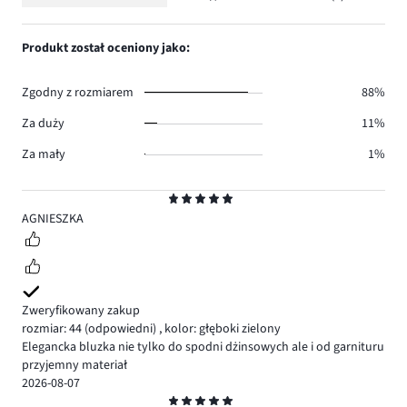
Ocena
19.
głosów
ilość
1,
11.
głosów
ilość
Produkt został oceniony jako:
2.
głosów
1.
Zgodny z rozmiarem
88%
Za duży
11%
Za mały
1%
Ocena
5
AGNIESZKA
Zweryfikowany zakup
rozmiar: 44
(odpowiedni)
,
kolor: głęboki zielony
Elegancka bluzka nie tylko do spodni dżinsowych ale i od garnituru
przyjemny materiał
2026-08-07
Ocena