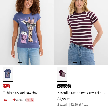
SALE
nowość
T-shirt z czystej bawełny
Koszulka raglanowa z czystej bawełny (2 szt.)
84,99 zł
Nowa
34,99 zł
-41%
59,99 zł
Przeceniono
cena
2 sztuki | 42,50 zł / szt.
z
to