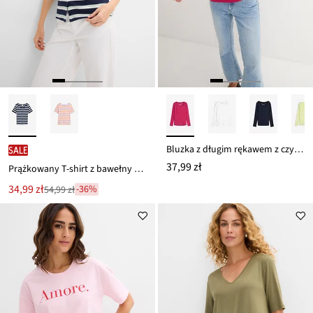
Bluzka z długim rękawem z czystej bawełny organicznej
SALE
37,99 zł
Prążkowany T-shirt z bawełny organicznej
Nowa
34,99 zł
-36%
54,99 zł
Przeceniono
cena
z
to
ceny
54,99 zł