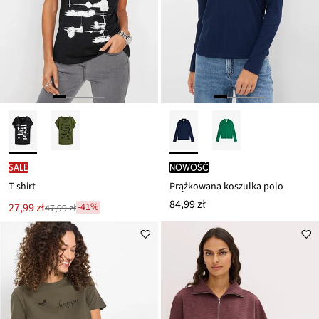
SALE
nowość
T-shirt
Prążkowana koszulka polo
84,99 zł
Nowa
27,99 zł
-41%
47,99 zł
Przeceniono
cena
z
to
ceny
47,99 zł