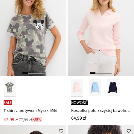
SALE
nowość
T-shirt z motywem Myszki Miki
Koszulka polo z czystej bawełny organicznej
64,99 zł
Nowa
47,99 zł
-38%
77,99 zł
Przeceniono
cena
z
to
ceny