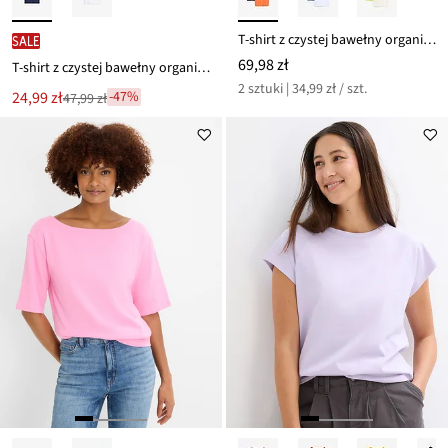
T-shirt z czystej bawełny organicznej (2 szt.)
SALE
69,98 zł
T-shirt z czystej bawełny organicznej
2 sztuki | 34,99 zł / szt.
Nowa
24,99 zł
-47%
47,99 zł
Przeceniono
cena
z
to
ceny
47,99 zł