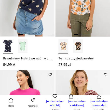
Bawełniany T-shirt we wzór w gwiazdki
T-shirt z czystej bawełny
64,99 zł
27,99 zł
[node-badge-
[node-badge-
[node-badge-
wishlist]
cart-items]
user-codes]
Asortyment
Home