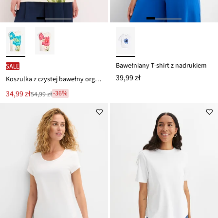
Bawełniany T-shirt z nadrukiem
SALE
39,99 zł
Koszulka z czystej bawełny organicznej
Nowa
34,99 zł
-36%
54,99 zł
Przeceniono
cena
z
to
ceny
54,99 zł