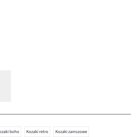
ozaki boho
Kozaki retro
Kozaki zamszowe