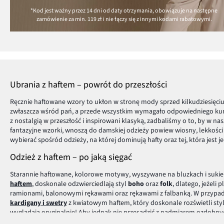
*Kod jest ważny przez 14 dni od daty otrzymania, obowiązuje na następne
zamówienie za min.
119 zł
i nie łączy się z innymi kodami rabatowymi.
Ubrania z haftem – powrót do przeszłości
Ręcznie haftowane wzory to ukłon w stronę mody sprzed kilkudziesięci
zwłaszcza wśród pań, a przede wszystkim wymagało odpowiedniego kuns
z nostalgią w przeszłość i inspirowani klasyką, zadbaliśmy o to, by w 
fantazyjne wzorki, wnoszą do damskiej odzieży powiew wiosny, lekkoś
wybierać spośród odzieży, na której dominują hafty oraz tej, która jes
Odzież z haftem – po jaką sięgać
Starannie haftowane, kolorowe motywy, wyszywane na bluzkach i sukie
haftem
, doskonale odzwierciedlają styl
boho
oraz
folk
, dlatego, jeżeli
ramionami, balonowymi rękawami oraz rękawami z falbanką. W przypadk
kardigany i swetry
z kwiatowym haftem, który doskonale rozświetli styl
wyglądają oryginalnie! Aby jednak nie przesadzić z nadmiarem ozdobnyc
asortymentem bonprix i wybierz coś dla siebie!