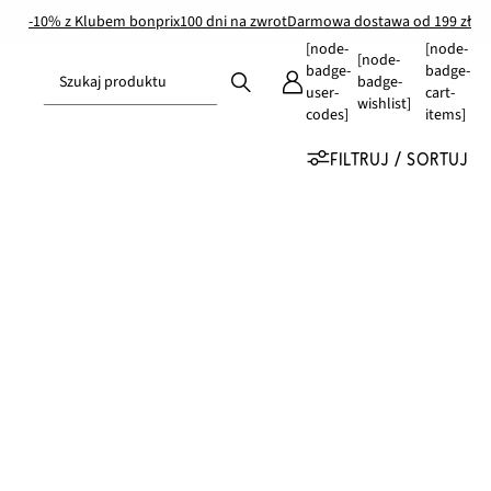
-10% z Klubem bonprix
100 dni na zwrot
Darmowa dostawa od 199 zł
[node-
[node-
[node-
badge-
badge-
Szukaj produktu
badge-
user-
cart-
wishlist]
codes]
items]
FILTRUJ / SORTUJ