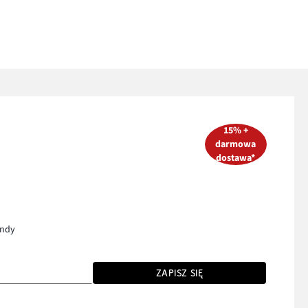
15% +
darmowa
dostawa*
endy
ZAPISZ SIĘ