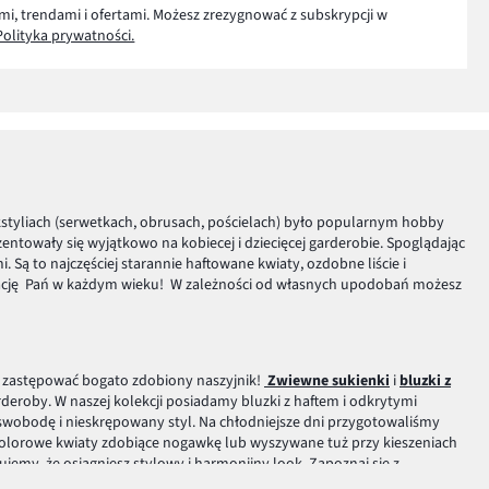
mi, trendami i ofertami. Możesz zrezygnować z subskrypcji w
Polityka prywatności.
styliach (serwetkach, obrusach, pościelach) było popularnym hobby
zentowały się wyjątkowo na kobiecej i dziecięcej garderobie. Spoglądając
Są to najczęściej starannie haftowane kwiaty, ozdobne liście i
izację Pań w każdym wieku! W zależności od własnych upodobań możesz
t zastępować bogato zdobiony naszyjnik!
Zwiewne sukienki
i
bluzki z
rderoby. W naszej kolekcji posiadamy bluzki z haftem i odkrytymi
wobodę i nieskrępowany styl. Na chłodniejsze dni przygotowaliśmy
Kolorowe kwiaty zdobiące nogawkę lub wyszywane tuż przy kieszeniach
emy, że osiągniesz stylowy i harmonijny look. Zapoznaj się z