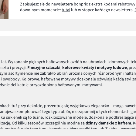
Zapisujesz się do newslettera bonprix z ekstra kodami rabatowy
dowolnym momencie:
tutaj
lub w stopce każdego newslettera.
u lat. Wykonanie pięknych haftowanych ozdób na ubraniach i domowych tek
ztu i precyzji.
Finezyjne szlaczki
,
kolorowe kwiaty
i
motywy ludowe
, pre
naszym asortymencie nie zabrakło ubrań urozmaiconych różnorodnymi haftami. 
ci i swobody. Kolorowe, haftowane motywy doskonale ożywiają każdą styl
t jedynie delikatnie przyozdobiona haftowanymi motywami.
nkach tuż przy dekolcie, prezentują się wyjątkowo elegancko – mogą nawe
 planujesz skompletować tego typu ubiór, nie zapomnij o tych elementach ga
u sukienek są to luźne, rozkloszowane modele, doskonale podkreślające s
izację. Od kilku sezonów, szczególnie modne są
dżinsy damskie z haftem
. 
h motywów, do tego typu jeansów wybierz gładki top lub T-shirt – gwarantuj