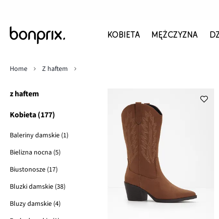
KOBIETA
MĘŻCZYZNA
D
Home
Z haftem
z haftem
Kobieta (177)
Baleriny damskie (1)
Bielizna nocna (5)
Biustonosze (17)
Bluzki damskie (38)
Bluzy damskie (4)