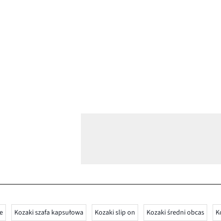
e
Kozaki szafa kapsułowa
Kozaki slip on
Kozaki średni obcas
K