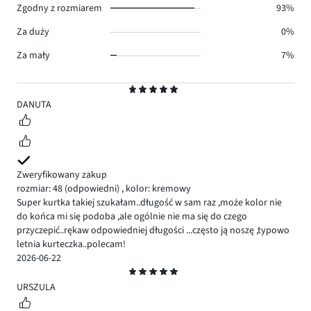
Zgodny z rozmiarem
93%
Za duży
0%
Za mały
7%
Ocena
5
DANUTA
Zweryfikowany zakup
rozmiar: 48
(odpowiedni)
,
kolor: kremowy
Super kurtka takiej szukałam..długość w sam raz ,może kolor nie
do końca mi się podoba ,ale ogólnie nie ma się do czego
przyczepić..rękaw odpowiedniej długości ...często ją noszę ,typowo
letnia kurteczka..polecam!
2026-06-22
Ocena
5
URSZULA