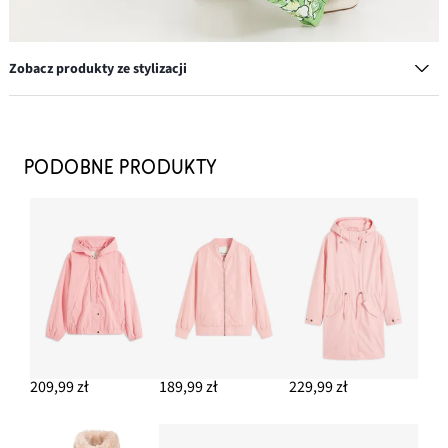
Zobacz produkty ze stylizacji
Baleriny w stylu Mary Jane
99,99 zł
PODOBNE PRODUKTY
DODAJ DO KOSZYKA
Kombinezon z lejącej mieszanki wiskozy
99,99 zł
DODAJ DO KOSZYKA
209,99 zł
189,99 zł
229,99 zł