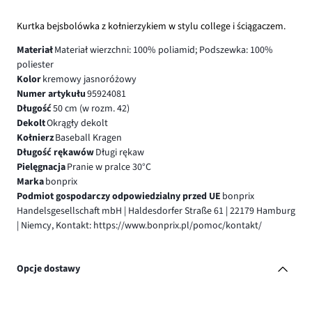
Kurtka bejsbolówka z kołnierzykiem w stylu college i ściągaczem.
Materiał
Materiał wierzchni: 100% poliamid; Podszewka: 100%
poliester
Kolor
kremowy jasnoróżowy
Numer artykułu
95924081
Długość
50 cm (w rozm. 42)
Dekolt
Okrągły dekolt
Kołnierz
Baseball Kragen
Długość rękawów
Długi rękaw
Pielęgnacja
Pranie w pralce 30°C
Marka
bonprix
Podmiot gospodarczy odpowiedzialny przed UE
bonprix
Handelsgesellschaft mbH | Haldesdorfer Straße 61 | 22179 Hamburg
| Niemcy, Kontakt: https://www.bonprix.pl/pomoc/kontakt/
Opcje dostawy