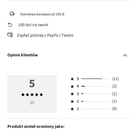
Darmowa dostawa od 199 zł
100 dni na zwrot
Zapłać później z PayPo | Twisto
Opinie klientów
5
5
(11)
Ocena
4
(2)
5,
Ocena
ilość
3
(1)
Średnia
4,
Ocena
głosów
ocena
ilość
2
(1)
3,
15
Ocena
11.
5
głosów
ilość
1
(0)
2,
Ocena
2.
głosów
ilość
1,
1.
głosów
ilość
Produkt został oceniony jako:
1.
głosów
0.