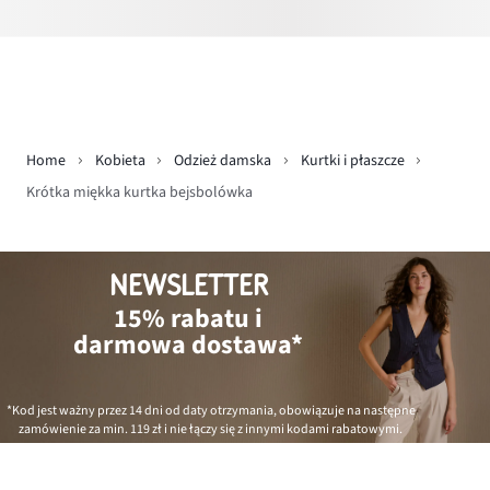
Home
Kobieta
Odzież damska
Kurtki i płaszcze
Krótka miękka kurtka bejsbolówka
NEWSLETTER
15% rabatu i
darmowa dostawa*
*Kod jest ważny przez 14 dni od daty otrzymania, obowiązuje na następne
zamówienie za min.
119 zł
i nie łączy się z innymi kodami rabatowymi.