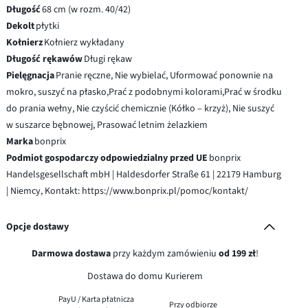
Długość
68 cm (w rozm. 40/42)
Dekolt
płytki
Kołnierz
Kołnierz wykładany
Długość rękawów
Długi rękaw
Pielęgnacja
Pranie ręczne, Nie wybielać, Uformować ponownie na
mokro, suszyć na płasko,Prać z podobnymi kolorami,Prać w środku
do prania wełny, Nie czyścić chemicznie (Kółko – krzyż), Nie suszyć
w suszarce bębnowej, Prasować letnim żelazkiem
Marka
bonprix
Podmiot gospodarczy odpowiedzialny przed UE
bonprix
Handelsgesellschaft mbH | Haldesdorfer Straße 61 | 22179 Hamburg
| Niemcy, Kontakt: https://www.bonprix.pl/pomoc/kontakt/
Opcje dostawy
Darmowa dostawa
przy każdym zamówieniu
od 199 zł
!
Dostawa do domu Kurierem
PayU / Karta płatnicza
Przy odbiorze