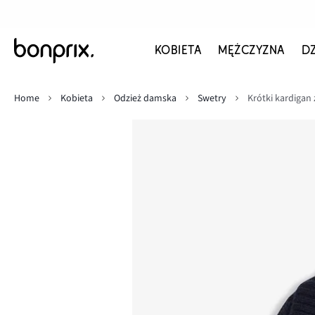
KOBIETA
MĘŻCZYZNA
D
Home
Kobieta
Odzież damska
Swetry
Krótki kardiga