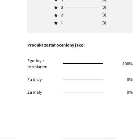
5,
Ocena
ilość
3
(0)
4,
Ocena
głosów
ilość
2
(0)
3,
Ocena
2.
głosów
ilość
1
(0)
2,
Ocena
0.
głosów
ilość
1,
0.
głosów
ilość
0.
głosów
Produkt został oceniony jako:
0.
Zgodny z
100%
rozmiarem
Za duży
0%
Za mały
0%