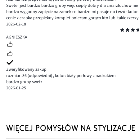
Sweter jest bardzo bardzo gruby więc ciepły dobry dla zmarzluchow nie j
bardzo wygodny zapięcie na zamek co bardzo mi pasuje no i wzór kolor
cenie z czapka przepiękny komplet polecam gorąco kto lubi takie rzeczy gr
2026-02-18
Ocena
5
AGNIESZKA
Zweryfikowany zakup
rozmiar: 36
(odpowiedni)
,
kolor: biały perłowy z nadrukiem
bardzo gruby swetr
2026-01-25
WIĘCEJ POMYSŁÓW NA STYLIZACJE