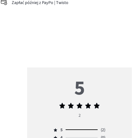
Zapłać później z PayPo | Twisto
5
Średnia
ocena
2
5
5
(2)
Ocena
4
(0)