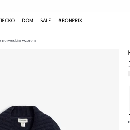
ZIECKO
DOM
SALE
#BONPRIX
n z norweskim wzorem
c