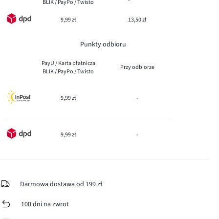
BLIK / PayPo / Twisto
9,99 zł
13,50 zł
Punkty odbioru
PayU / Karta płatnicza
Przy odbiorze
BLIK / PayPo / Twisto
9,99 zł
-
9,99 zł
-
Darmowa dostawa od 199 zł
100 dni na zwrot