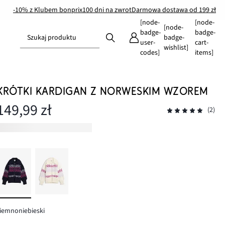
-10% z Klubem bonprix
100 dni na zwrot
Darmowa dostawa od 199 zł
[node-
[node-
[node-
badge-
badge-
Szukaj produktu
badge-
user-
cart-
wishlist]
codes]
items]
KRÓTKI KARDIGAN Z NORWESKIM WZOREM
149,99 zł
(2)
iemnoniebieski