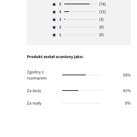
5
(74)
Ocena
4
(15)
5,
Ocena
ilość
3
(3)
4,
Ocena
głosów
ilość
2
(0)
3,
Ocena
74.
głosów
ilość
1
(0)
2,
Ocena
15.
głosów
ilość
1,
3.
głosów
ilość
0.
głosów
Produkt został oceniony jako:
0.
Zgodny z
59%
rozmiarem
Za duży
41%
Za mały
0%