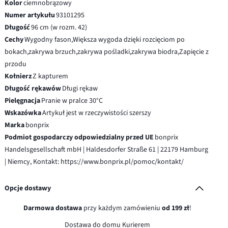
Kolor
ciemnobrązowy
Numer artykułu
93101295
Długość
96 cm (w rozm. 42)
Cechy
Wygodny fason,Większa wygoda dzięki rozcięciom po
bokach,zakrywa brzuch,zakrywa pośladki,zakrywa biodra,Zapięcie z
przodu
Kołnierz
Z kapturem
Długość rękawów
Długi rękaw
Pielęgnacja
Pranie w pralce 30°C
Wskazówka
Artykuł jest w rzeczywistości szerszy
Marka
bonprix
Podmiot gospodarczy odpowiedzialny przed UE
bonprix
Handelsgesellschaft mbH | Haldesdorfer Straße 61 | 22179 Hamburg
| Niemcy, Kontakt: https://www.bonprix.pl/pomoc/kontakt/
Opcje dostawy
Darmowa dostawa
przy każdym zamówieniu
od 199 zł
!
Dostawa do domu Kurierem