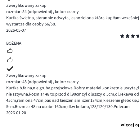
Zweryfikowany zakup
rozmiar: 54
(odpowiedni)
,
kolor: czarny
Kurtka świetna, starannie odszyta, jasnozielona którą kupiłam wcześniej 
wystarcza dla osoby 56/58.
2026-05-07
Ocena
4
BOŻENA
Zweryfikowany zakup
rozmiar: 48
(odpowiedni)
,
kolor: czarny
Kurtka b.fajna,nie gruba,przejsciowa.Dobry material,konkretnie uszyta,
nie sztywna.Rozmiar 48 to:przod dl.90cm,tyl dluzszy o 5cm,dl.rekawa od 
45cm,ramiona 47cm,pas nad kieszeniami szer.134cm,kieszenie glebokie,cie
5cm.Rozmiar 48 na osobe 160cm,dl.w kolano,128/120/130.Polecam
2026-01-20
więcej o