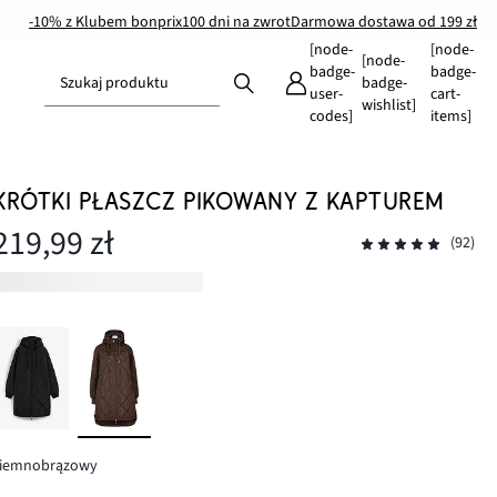
-10% z Klubem bonprix
100 dni na zwrot
Darmowa dostawa od 199 zł
[node-
[node-
[node-
badge-
badge-
Szukaj produktu
badge-
user-
cart-
wishlist]
codes]
items]
KRÓTKI PŁASZCZ PIKOWANY Z KAPTUREM
219,99 zł
(92)
ciemnobrązowy