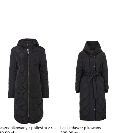
Płaszcz pikowany z poliestru z recyklingu
Lekki płaszcz pikowany
19,99 zł
309,99 zł