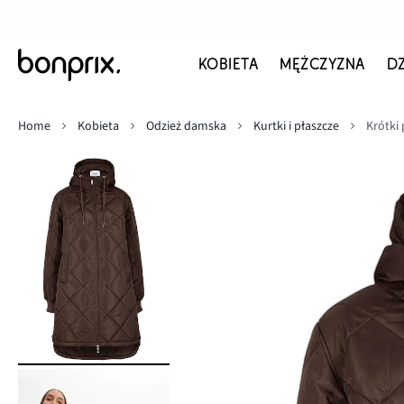
KOBIETA
MĘŻCZYZNA
D
Home
Kobieta
Odzież damska
Kurtki i płaszcze
Krótki