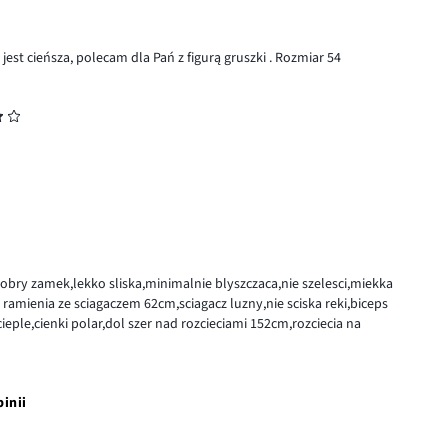
jest cieńsza, polecam dla Pań z figurą gruszki . Rozmiar 54
dobry zamek,lekko sliska,minimalnie blyszczaca,nie szelesci,miekka
ramienia ze sciagaczem 62cm,sciagacz luzny,nie sciska reki,biceps
ple,cienki polar,dol szer nad rozcieciami 152cm,rozciecia na
pinii