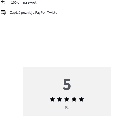
100 dni na zwrot
Zapłać później z PayPo | Twisto
5
Średnia
ocena
92
5