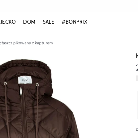
ZIECKO
DOM
SALE
#BONPRIX
 płaszcz pikowany z kapturem