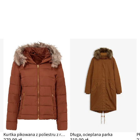
Kurtka pikowana z poliestru z recyklingu
Długa, ocieplana parka
279,99 zł
319,99 zł
2