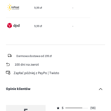
9,99 zł
-
9,99 zł
-
Darmowa dostawa od 199 zł
100 dni na zwrot
Zapłać później z PayPo | Twisto
Opinie klientów
5
(98)
Ocena