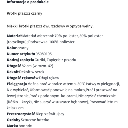
Informacje o produkcie
Krótki płaszcz czarny
Miękki, krótki płaszcz dwurzędowy w optyce wełny.
Materiał
Materiał wierzchni: 70% poliester, 30% poliester
(recyclingu); Podszewka: 100% poliester
Kolor
czarny
Numer artykułu
95080195
Rodzaj zapięcia
Guziki, Zapięcie z przodu
Długość
82 cm (w rozm. 42)
Dekolt
Dekolt w serek
Długość rękawów
Długi rękaw
Pielęgnacja
Można prać w pralce w temp. 30°C Łatwy w pielęgnacji,
Nie wybielać, Uformować ponownie na mokro,Prać i prasować na
lewej stronie,Prać z podobnymi kolorami, Nie czyścić chemicznie
(Kółko – krzyż), Nie suszyć w suszarce bębnowej, Prasować letnim
żelazkiem
Przezroczystość
Nieprześwitujący
Ozdoby
Sztuczne futerko
Marka
bonprix