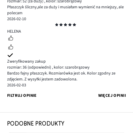
rozmiar: 52
(za duży)
,
kolor: szarobrązowy
Płaszczyk śliczny,ale za duży i musiałam wymienić na mniejszy, ale
polecam
2026-02-10
Ocena
5
HELENA
Zweryfikowany zakup
rozmiar: 36
(odpowiedni)
,
kolor: szarobrązowy
Bardzo fajny płaszczyk. Rozmiarówka jest ok. Kolor zgodny ze
zdjęciem. Z wysyłki jestem zadowolona.
2026-02-03
FILTRUJ OPINIE
WIĘCEJ OPINII
PODOBNE PRODUKTY