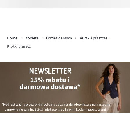
Home
Kobieta
Odzież damska
Kurtki i płaszcze
Krótki płaszcz
NEWSLETTER
15% rabatu i
darmowa dostawa*
*Kod jest ważny przez 14 dni od daty otrzymania, obowiązuje na następne
zamówienie za min.
119 zł
i nie łączy się z innymi kodami rabatowymi.