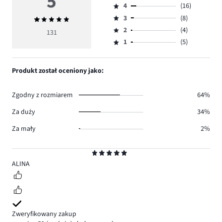
5
4
(16)
5,
Ocena
ilość
3
(8)
Średnia
4,
Ocena
głosów
ocena
ilość
2
(4)
3,
131
Ocena
98.
5
głosów
ilość
1
(5)
2,
Ocena
16.
głosów
ilość
1,
8.
głosów
ilość
Produkt został oceniony jako:
4.
głosów
5.
Zgodny z rozmiarem
64%
Za duży
34%
Za mały
2%
Ocena
5
ALINA
Zweryfikowany zakup