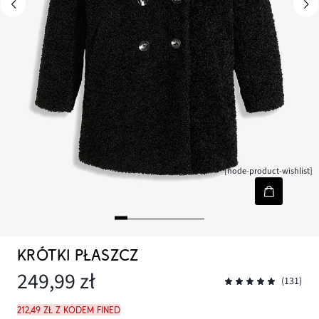
[node-product-wishlist]
KRÓTKI PŁASZCZ
249,99 zł
(131)
212,49 zł z kodem FINED