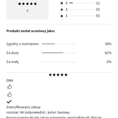
ilość
3
(1)
Średnia
4,
Ocena
głosów
ocena
ilość
2
(0)
3,
8
Ocena
7.
5
głosów
ilość
1
(0)
2,
Ocena
0.
głosów
ilość
1,
1.
głosów
ilość
Produkt został oceniony jako:
0.
głosów
0.
Zgodny z rozmiarem
38%
Za duży
62%
Za mały
0%
Ocena
5
EWA
Zweryfikowany zakup
rozmiar: 44
(odpowiedni)
,
kolor: bezowy
Noszę rozmiar 46 ale, jak to w bonprix ,zamówiłam 44. Pasuje