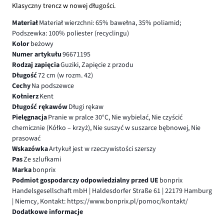
Klasyczny trencz w nowej długości.
Materiał
Materiał wierzchni: 65% bawełna, 35% poliamid;
Podszewka: 100% poliester (recyclingu)
Kolor
beżowy
Numer artykułu
96671195
Rodzaj zapięcia
Guziki, Zapięcie z przodu
Długość
72 cm (w rozm. 42)
Cechy
Na podszewce
Kołnierz
Kent
Długość rękawów
Długi rękaw
Pielęgnacja
Pranie w pralce 30°C, Nie wybielać, Nie czyścić
chemicznie (Kółko – krzyż), Nie suszyć w suszarce bębnowej, Nie
prasować
Wskazówka
Artykuł jest w rzeczywistości szerszy
Pas
Ze szlufkami
Marka
bonprix
Podmiot gospodarczy odpowiedzialny przed UE
bonprix
Handelsgesellschaft mbH | Haldesdorfer Straße 61 | 22179 Hamburg
| Niemcy, Kontakt: https://www.bonprix.pl/pomoc/kontakt/
Dodatkowe informacje