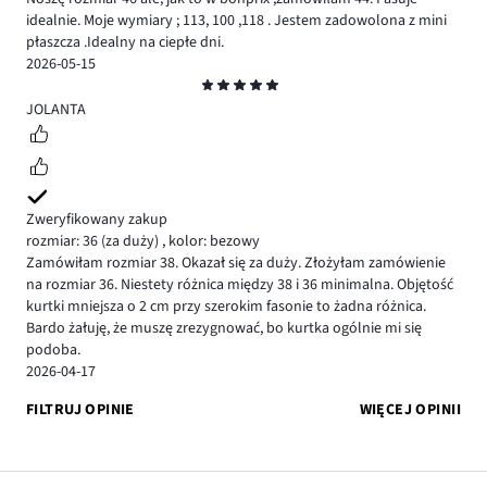
idealnie. Moje wymiary ; 113, 100 ,118 . Jestem zadowolona z mini
płaszcza .Idealny na ciepłe dni.
2026-05-15
Ocena
5
JOLANTA
Zweryfikowany zakup
rozmiar: 36
(za duży)
,
kolor: bezowy
Zamówiłam rozmiar 38. Okazał się za duży. Złożyłam zamówienie
na rozmiar 36. Niestety różnica między 38 i 36 minimalna. Objętość
kurtki mniejsza o 2 cm przy szerokim fasonie to żadna różnica.
Bardo żałuję, że muszę zrezygnować, bo kurtka ogólnie mi się
podoba.
2026-04-17
FILTRUJ OPINIE
WIĘCEJ OPINII