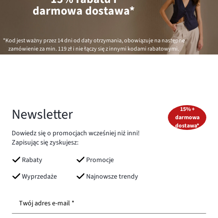
darmowa dostawa*
*Kod jest ważny przez 14 dni od daty otrzymania, obowiązuje na następne
zamówienie za min.
119 zł
i nie łączy się z innymi kodami rabatowymi.
Newsletter
15% +
darmowa
dostawa*
Dowiedz się o promocjach wcześniej niż inni!
Zapisując się zyskujesz:
Rabaty
Promocje
Wyprzedaże
Najnowsze trendy
Twój adres e-mail *