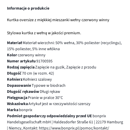
Informacje o produkcie
Kurtka oversize z miękkiej mieszanki wełny czerwony winny
Stylowa kurtka z wełną w jakości premium.
Materiał
Materiał wierzchni: 50% wełna, 30% poliester (recyclingu),
15% poliester, 5% inne włókna
Kolor
czerwony winny
Numer artykułu
91700595
Rodzaj zapięcia
Zapięcie na guzik, Zapięcie z przodu
Długość
70 cm (w rozm. 42)
Kołnierz
Kołnierz szalowy
Dopasowanie
Typowe w biodrach
Długość rękawów
Długi rękaw
Pielęgnacja
Pranie w pralce 30°C
Wskazówka
Artykuł jest w rzeczywistości szerszy
Marka
bonprix
Podmiot gospodarczy odpowiedzialny przed UE
bonprix
Handelsgesellschaft mbH | Haldesdorfer Straße 61 | 22179 Hamburg
| Niemcy, Kontakt: https://www.bonprix.pl/pomoc/kontakt/