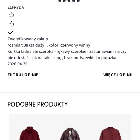
Ocena
5
ELFRYDA
Zweryfikowany zakup
rozmiar: 38
(za duży)
,
kolor: czerwony winny
Kurtka ładna ale szeroka - rękawy szerokie - zastanawiam się czy
nie odesłać - jak na taka cenę , brak podszewki - to porażka.
2026-04-30
FILTRUJ OPINIE
WIĘCEJ OPINII
PODOBNE PRODUKTY