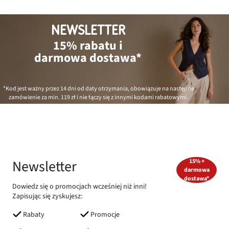
NEWSLETTER
15% rabatu i
darmowa dostawa*
*Kod jest ważny przez 14 dni od daty otrzymania, obowiązuje na następne
zamówienie za min.
119 zł
i nie łączy się z innymi kodami rabatowymi.
Newsletter
15% +
darmowa
dostawa*
Dowiedz się o promocjach wcześniej niż inni!
Zapisując się zyskujesz:
Rabaty
Promocje