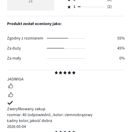
3,
21
Ocena
11.
4
głosów
ilość
1
(2)
2,
Ocena
3.
głosów
ilość
1,
5.
głosów
ilość
Produkt został oceniony jako:
0.
głosów
2.
Zgodny z rozmiarem
55%
Za duży
45%
Za mały
0%
Ocena
5
JADWIGA
Zweryfikowany zakup
rozmiar: 40
(odpowiedni)
,
kolor: ciemnobrązowy
Ładny kolor, jakość dobra
2026-05-04